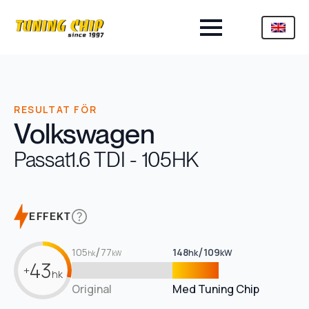
RESULTAT FÖR
Volkswagen
Passat
1.6 TDI - 105HK
EFFEKT
/
/
105
77
148
109
hk
kW
hk
kW
43
+
hk
Original
Med Tuning Chip