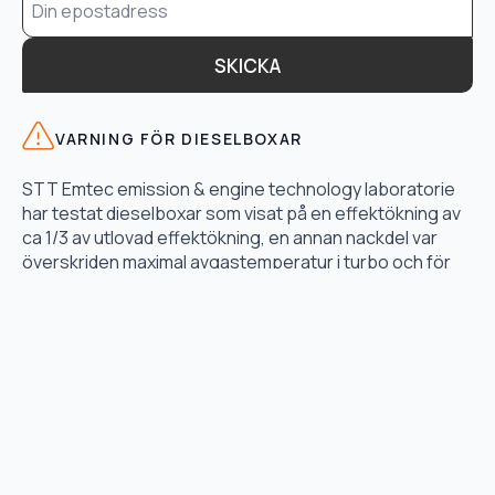
*
SKICKA
VARNING FÖR DIESELBOXAR
STT Emtec emission & engine technology laboratorie
har testat dieselboxar som visat på en effektökning av
ca 1/3 av utlovad effektökning, en annan nackdel var
överskriden maximal avgastemperatur i turbo och för
högt bränsletryck.
LÄS TESTET HÄR
TJÄNSTER
Motoroptimering