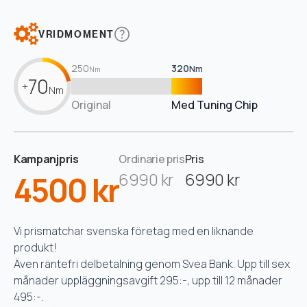
VRIDMOMENT
250
320
Nm
Nm
70
+
Nm
Original
Med Tuning Chip
Kampanjpris
Ordinarie pris
Pris
4500 kr
6990 kr
6990 kr
Vi prismatchar svenska företag med en liknande
produkt!
Även räntefri delbetalning genom Svea Bank. Upp till sex
månader uppläggningsavgift 295:-, upp till 12 månader
495:-.