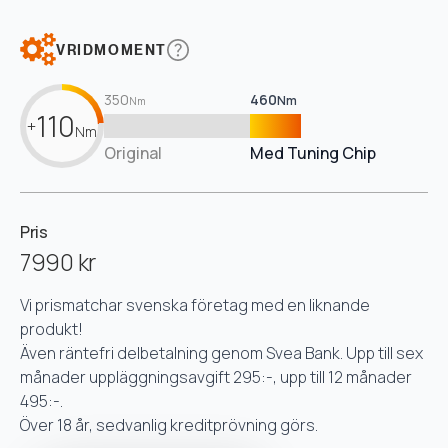
VRIDMOMENT
350
460
Nm
Nm
110
+
Nm
Original
Med Tuning Chip
Pris
7990 kr
Vi prismatchar svenska företag med en liknande
produkt!
Även räntefri delbetalning genom Svea Bank. Upp till sex
månader uppläggningsavgift 295:-, upp till 12 månader
495:-.
Över 18 år, sedvanlig kreditprövning görs.