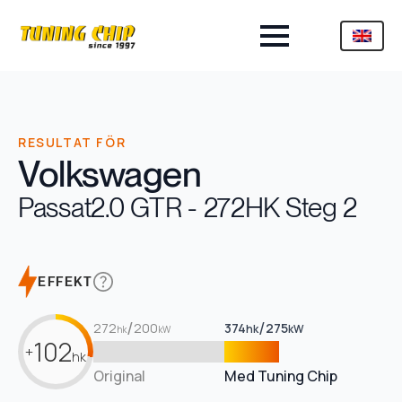
RESULTAT FÖR
Volkswagen
Passat
2.0 GTR - 272HK Steg 2
EFFEKT
/
/
272
200
374
275
hk
kW
hk
kW
102
+
hk
Original
Med Tuning Chip