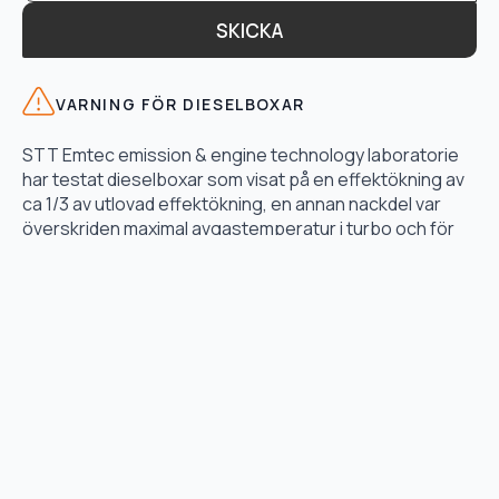
SKICKA
VARNING FÖR DIESELBOXAR
STT Emtec emission & engine technology laboratorie
har testat dieselboxar som visat på en effektökning av
ca 1/3 av utlovad effektökning, en annan nackdel var
överskriden maximal avgastemperatur i turbo och för
högt bränsletryck.
LÄS TESTET HÄR
TJÄNSTER
Motoroptimering
Lånebil & hämtservice