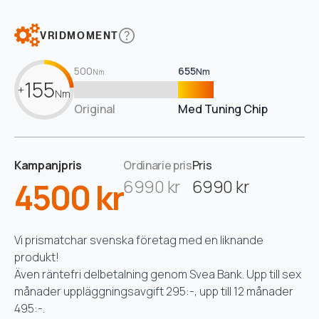
VRIDMOMENT
500
655
Nm
Nm
155
+
Nm
Original
Med Tuning Chip
Kampanjpris
Ordinarie pris
Pris
4500 kr
6990 kr
6990 kr
Vi prismatchar svenska företag med en liknande
produkt!
Även räntefri delbetalning genom Svea Bank. Upp till sex
månader uppläggningsavgift 295:-, upp till 12 månader
495:-.