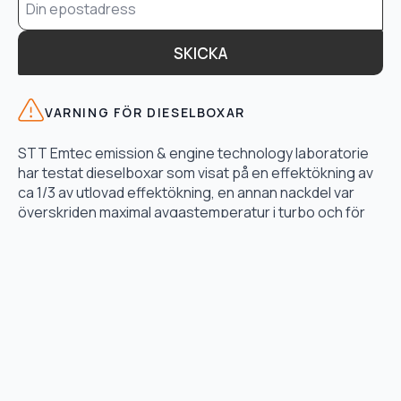
*
SKICKA
VARNING FÖR DIESELBOXAR
STT Emtec emission & engine technology laboratorie
har testat dieselboxar som visat på en effektökning av
ca 1/3 av utlovad effektökning, en annan nackdel var
överskriden maximal avgastemperatur i turbo och för
högt bränsletryck.
LÄS TESTET HÄR
TJÄNSTER
Motoroptimering