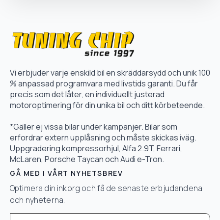
Vi erbjuder varje enskild bil en skräddarsydd och unik 100
% anpassad programvara med livstids garanti. Du får
precis som det låter, en individuellt justerad
motoroptimering för din unika bil och ditt körbeteende.
*Gäller ej vissa bilar under kampanjer. Bilar som
erfordrar extern upplåsning och måste skickas iväg.
Uppgradering kompressorhjul, Alfa 2.9T, Ferrari,
McLaren, Porsche Taycan och Audi e-Tron.
GÅ MED I VÅRT NYHETSBREV
Optimera din inkorg och få de senaste erbjudandena
och nyheterna.
Email