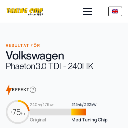
RESULTAT FÖR
Volkswagen
Phaeton
3.0 TDI - 240HK
EFFEKT
/
/
240
176
315
232
hk
kW
hk
kW
75
+
hk
Original
Med Tuning Chip