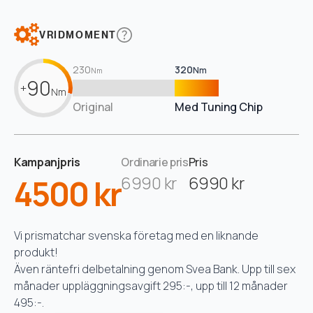
VRIDMOMENT
230
320
Nm
Nm
90
+
Nm
Original
Med Tuning Chip
Kampanjpris
Ordinarie pris
Pris
4500 kr
6990 kr
6990 kr
Vi prismatchar svenska företag med en liknande
produkt!
Även räntefri delbetalning genom Svea Bank. Upp till sex
månader uppläggningsavgift 295:-, upp till 12 månader
495:-.