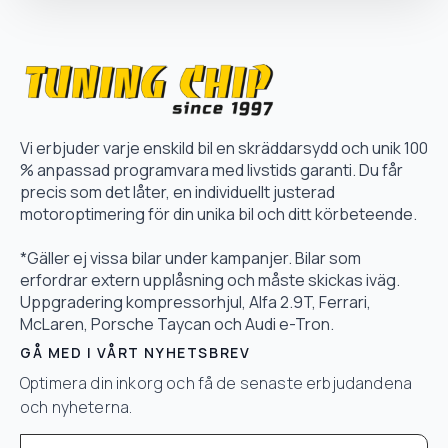
Vi erbjuder varje enskild bil en skräddarsydd och unik 100
% anpassad programvara med livstids garanti. Du får
precis som det låter, en individuellt justerad
motoroptimering för din unika bil och ditt körbeteende.
*Gäller ej vissa bilar under kampanjer. Bilar som
erfordrar extern upplåsning och måste skickas iväg.
Uppgradering kompressorhjul, Alfa 2.9T, Ferrari,
McLaren, Porsche Taycan och Audi e-Tron.
GÅ MED I VÅRT NYHETSBREV
Optimera din inkorg och få de senaste erbjudandena
och nyheterna.
Email