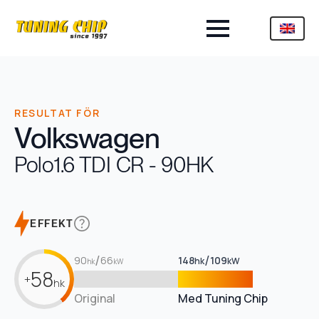
RESULTAT FÖR
Volkswagen
Polo
1.6 TDI CR - 90HK
EFFEKT
/
/
90
66
148
109
hk
kW
hk
kW
58
+
hk
Original
Med Tuning Chip