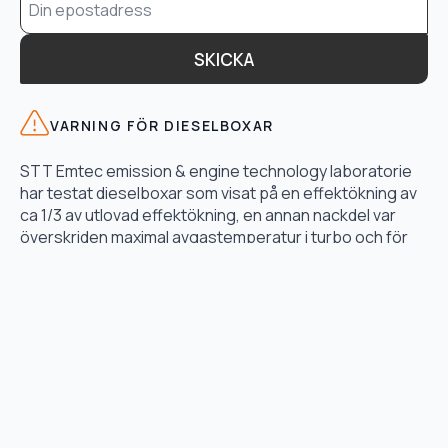
*
SKICKA
VARNING FÖR DIESELBOXAR
STT Emtec emission & engine technology laboratorie
har testat dieselboxar som visat på en effektökning av
ca 1/3 av utlovad effektökning, en annan nackdel var
överskriden maximal avgastemperatur i turbo och för
högt bränsletryck.
LÄS TESTET HÄR
TJÄNSTER
Motoroptimering