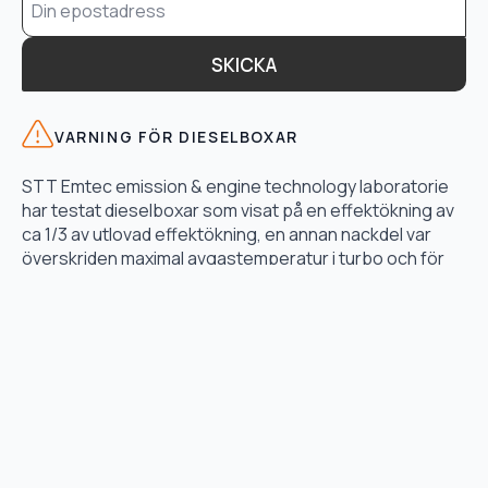
*
SKICKA
VARNING FÖR DIESELBOXAR
STT Emtec emission & engine technology laboratorie
har testat dieselboxar som visat på en effektökning av
ca 1/3 av utlovad effektökning, en annan nackdel var
överskriden maximal avgastemperatur i turbo och för
högt bränsletryck.
LÄS TESTET HÄR
TJÄNSTER
Motoroptimering