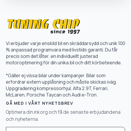
Vi erbjuder varje enskild bil en skräddarsydd och unik 100
% anpassad programvara med livstids garanti. Du får
precis som det låter, en individuellt justerad
motoroptimering för din unika bil och ditt körbeteende.
*Gäller ej vissa bilar under kampanjer. Bilar som
erfordrar extern upplåsning och måste skickas iväg.
Uppgradering kompressorhjul, Alfa 2.9T, Ferrari,
McLaren, Porsche Taycan och Audi e-Tron.
GÅ MED I VÅRT NYHETSBREV
Optimera din inkorg och få de senaste erbjudandena
och nyheterna.
Email