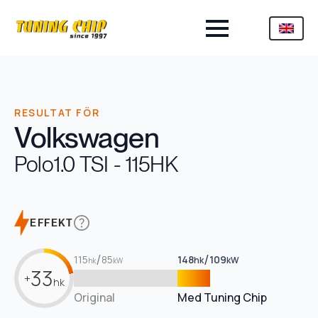
RESULTAT FÖR
Volkswagen
Polo
1.0 TSI - 115HK
EFFEKT
/
/
115
85
148
109
hk
kW
hk
kW
33
+
hk
Original
Med Tuning Chip