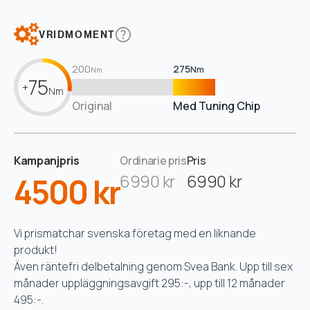
VRIDMOMENT
200
275
Nm
Nm
75
+
Nm
Original
Med Tuning Chip
Kampanjpris
Ordinarie pris
Pris
4500 kr
6990 kr
6990 kr
Vi prismatchar svenska företag med en liknande
produkt!
Även räntefri delbetalning genom Svea Bank. Upp till sex
månader uppläggningsavgift 295:-, upp till 12 månader
495:-.