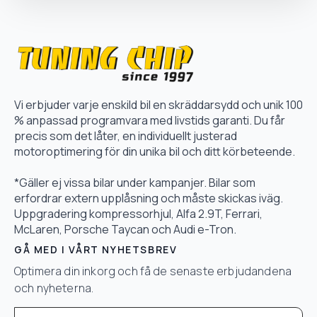
Vi erbjuder varje enskild bil en skräddarsydd och unik 100
% anpassad programvara med livstids garanti. Du får
precis som det låter, en individuellt justerad
motoroptimering för din unika bil och ditt körbeteende.
*Gäller ej vissa bilar under kampanjer. Bilar som
erfordrar extern upplåsning och måste skickas iväg.
Uppgradering kompressorhjul, Alfa 2.9T, Ferrari,
McLaren, Porsche Taycan och Audi e-Tron.
GÅ MED I VÅRT NYHETSBREV
Optimera din inkorg och få de senaste erbjudandena
och nyheterna.
Email