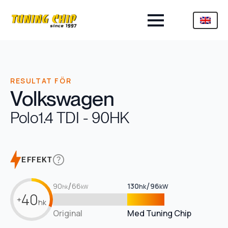
RESULTAT FÖR
Volkswagen
Polo
1.4 TDI - 90HK
EFFEKT
/
/
90
66
130
96
hk
kW
hk
kW
40
+
hk
Original
Med Tuning Chip