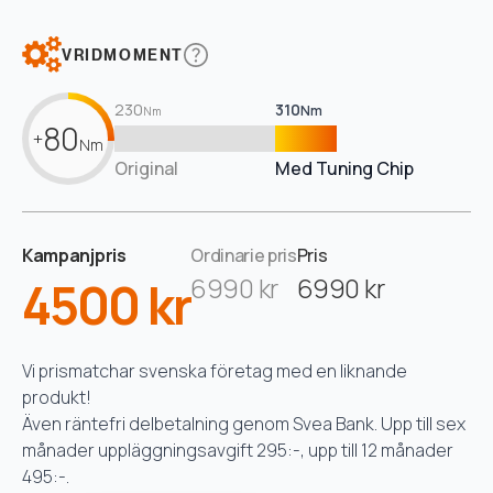
VRIDMOMENT
230
310
Nm
Nm
80
+
Nm
Original
Med Tuning Chip
Kampanjpris
Ordinarie pris
Pris
4500 kr
6990 kr
6990 kr
Vi prismatchar svenska företag med en liknande
produkt!
Även räntefri delbetalning genom Svea Bank. Upp till sex
månader uppläggningsavgift 295:-, upp till 12 månader
495:-.