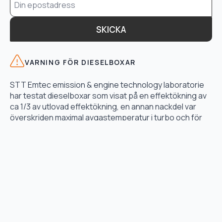
*
SKICKA
VARNING FÖR DIESELBOXAR
STT Emtec emission & engine technology laboratorie
har testat dieselboxar som visat på en effektökning av
ca 1/3 av utlovad effektökning, en annan nackdel var
överskriden maximal avgastemperatur i turbo och för
högt bränsletryck.
LÄS TESTET HÄR
TJÄNSTER
Motoroptimering