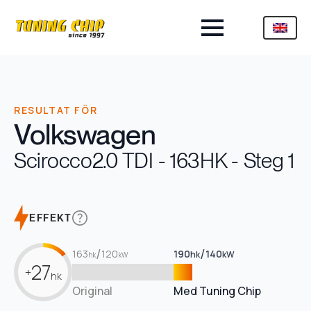
RESULTAT FÖR
Volkswagen
Scirocco
2.0 TDI - 163HK - Steg 1
EFFEKT
/
/
163
120
190
140
hk
kW
hk
kW
27
+
hk
Original
Med Tuning Chip