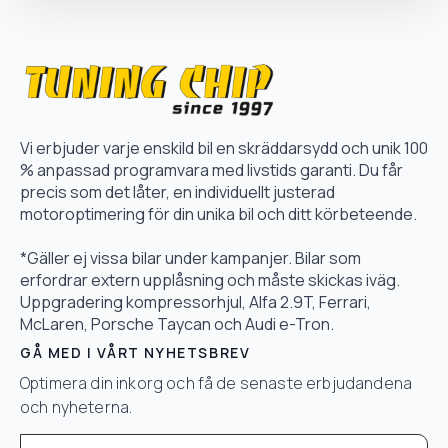
Vi erbjuder varje enskild bil en skräddarsydd och unik 100
% anpassad programvara med livstids garanti. Du får
precis som det låter, en individuellt justerad
motoroptimering för din unika bil och ditt körbeteende.
*Gäller ej vissa bilar under kampanjer. Bilar som
erfordrar extern upplåsning och måste skickas iväg.
Uppgradering kompressorhjul, Alfa 2.9T, Ferrari,
McLaren, Porsche Taycan och Audi e-Tron.
GÅ MED I VÅRT NYHETSBREV
Optimera din inkorg och få de senaste erbjudandena
och nyheterna.
Email