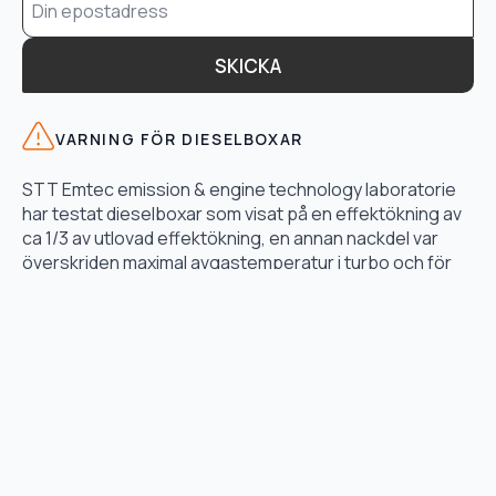
*
SKICKA
VARNING FÖR DIESELBOXAR
STT Emtec emission & engine technology laboratorie
har testat dieselboxar som visat på en effektökning av
ca 1/3 av utlovad effektökning, en annan nackdel var
överskriden maximal avgastemperatur i turbo och för
högt bränsletryck.
LÄS TESTET HÄR
TJÄNSTER
Motoroptimering