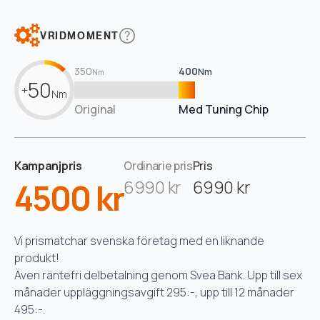
VRIDMOMENT
350
400
Nm
Nm
50
+
Nm
Original
Med Tuning Chip
Kampanjpris
Ordinarie pris
Pris
4500 kr
6990 kr
6990 kr
Vi prismatchar svenska företag med en liknande
produkt!
Även räntefri delbetalning genom Svea Bank. Upp till sex
månader uppläggningsavgift 295:-, upp till 12 månader
495:-.