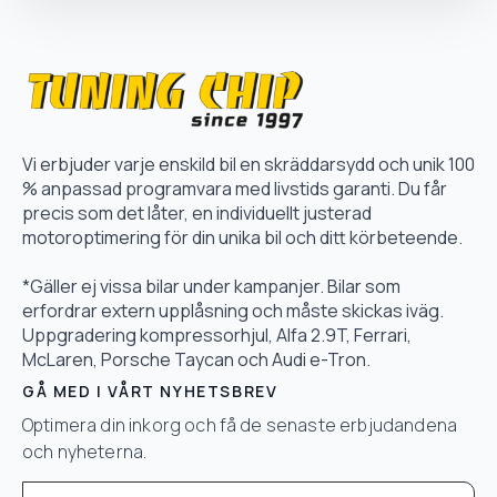
Vi erbjuder varje enskild bil en skräddarsydd och unik 100
% anpassad programvara med livstids garanti. Du får
precis som det låter, en individuellt justerad
motoroptimering för din unika bil och ditt körbeteende.
*Gäller ej vissa bilar under kampanjer. Bilar som
erfordrar extern upplåsning och måste skickas iväg.
Uppgradering kompressorhjul, Alfa 2.9T, Ferrari,
McLaren, Porsche Taycan och Audi e-Tron.
GÅ MED I VÅRT NYHETSBREV
Optimera din inkorg och få de senaste erbjudandena
och nyheterna.
Email