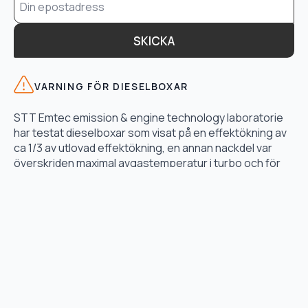
*
SKICKA
VARNING FÖR DIESELBOXAR
STT Emtec emission & engine technology laboratorie
har testat dieselboxar som visat på en effektökning av
ca 1/3 av utlovad effektökning, en annan nackdel var
överskriden maximal avgastemperatur i turbo och för
högt bränsletryck.
LÄS TESTET HÄR
TJÄNSTER
Motoroptimering