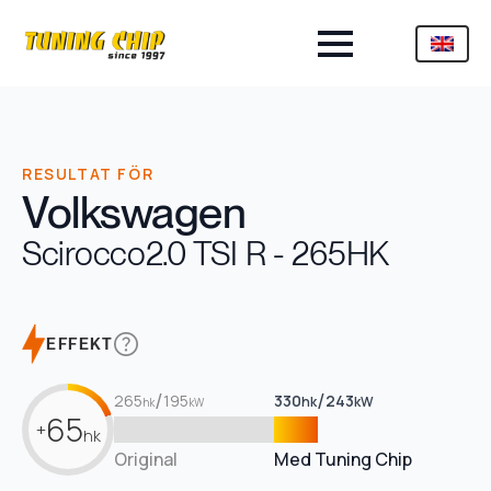
RESULTAT FÖR
Volkswagen
Scirocco
2.0 TSI R - 265HK
EFFEKT
/
/
265
195
330
243
hk
kW
hk
kW
65
+
hk
Original
Med Tuning Chip