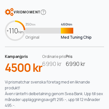
VRIDMOMENT
350
460
Nm
Nm
110
+
Nm
Original
Med Tuning Chip
Kampanjpris
Ordinarie pris
Pris
4500 kr
6990 kr
6990 kr
Vi prismatchar svenska företag med en liknande
produkt!
Även räntefri delbetalning genom Svea Bank. Upp till sex
månader uppläggningsavgift 295:-, upp till 12 månader
495:-.