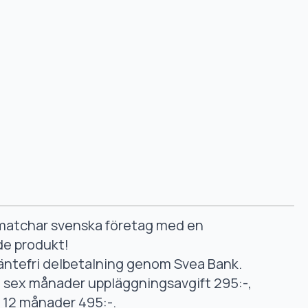
smatchar svenska företag med en
de produkt!
äntefri delbetalning genom Svea Bank.
ll sex månader uppläggningsavgift 295:-,
ll 12 månader 495:-.