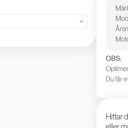
Mär
Mode
Årsm
Moto
OBS:
Optimer
Du får e
Hittar 
eller m