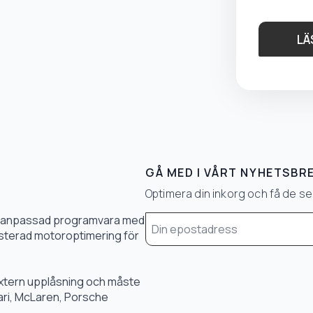
LÄ
GÅ MED I VÅRT NYHETSBR
Optimera din inkorg och få de 
Email
0 % anpassad programvara med
*
 justerad motoroptimering för
 extern upplåsning och måste
rari, McLaren, Porsche