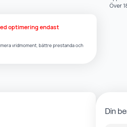
Över 1
med optimering endast
t, mera vridmoment, bättre prestanda och
Din be