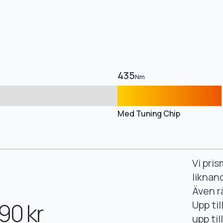
435
Nm
Med Tuning Chip
Vi pri
liknan
Även r
90 kr
Upp ti
upp ti