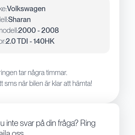
ke:
Volkswagen
ll:
Sharan
odell:
2000 - 2008
r:
2.0 TDI - 140HK
ingen tar några timmar.
tt sms när bilen är klar att hämta!
du inte svar på din fråga? Ring
aila oss.