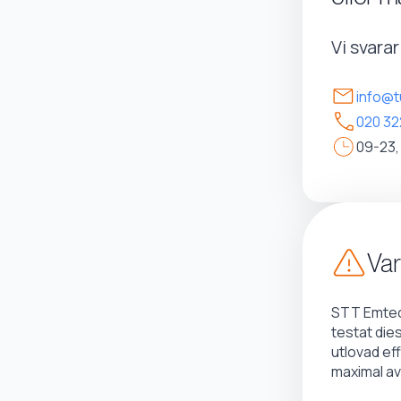
Vi svara
info@t
020 32
09-23,
Var
STT Emtec 
testat die
utlovad ef
maximal av