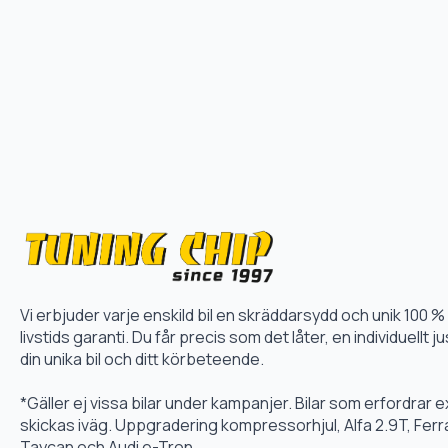
Vi erbjuder varje enskild bil en skräddarsydd och unik 10
livstids garanti. Du får precis som det låter, en individuellt
din unika bil och ditt körbeteende.
*Gäller ej vissa bilar under kampanjer. Bilar som erfordrar
skickas iväg. Uppgradering kompressorhjul, Alfa 2.9T, Fer
Taycan och Audi e-Tron.