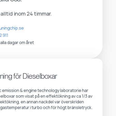
r alltid inom 24 timmar.
uningchip.se
2 911
 alla dagar om året
ning för Dieselboxar
emission & engine technology laboratorie har
selboxar som visat på en effektökning av ca 1/3 av
fektökning, en annan nackdel var överskriden
gastemperatur i turbo och för högt bränsletryck.