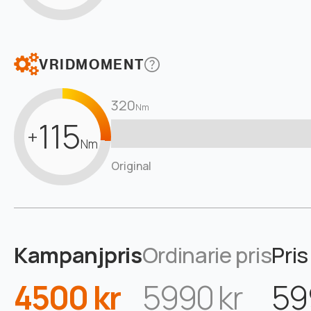
VRIDMOMENT
320
Nm
115
+
Nm
Original
Kampanjpris
Ordinarie pris
Pris
4500 kr
5990 kr
59