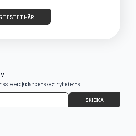
S TESTET HÄR
EV
senaste erbjudandena och nyheterna.
SKICKA