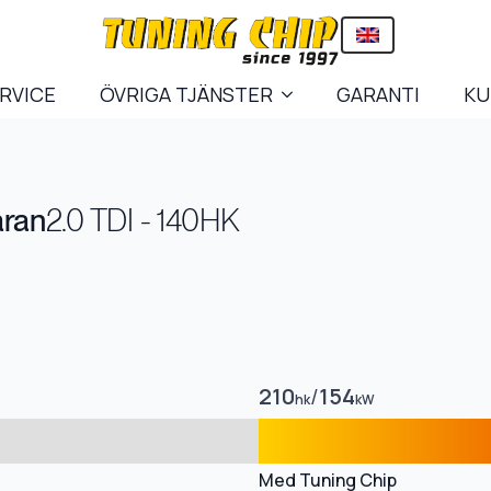
ERVICE
ÖVRIGA TJÄNSTER
GARANTI
KU
ran
2.0 TDI - 140HK
210
/
154
hk
kW
Med Tuning Chip