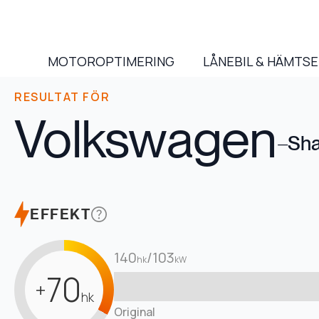
MOTOROPTIMERING
LÅNEBIL & HÄMTS
RESULTAT FÖR
Volkswagen
–
Sha
EFFEKT
140
/
103
hk
kW
70
+
hk
Original