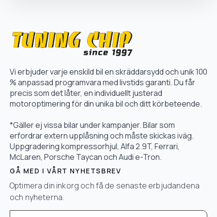
Vi erbjuder varje enskild bil en skräddarsydd och unik 100
% anpassad programvara med livstids garanti. Du får
precis som det låter, en individuellt justerad
motoroptimering för din unika bil och ditt körbeteende.
*Gäller ej vissa bilar under kampanjer. Bilar som
erfordrar extern upplåsning och måste skickas iväg.
Uppgradering kompressorhjul, Alfa 2.9T, Ferrari,
McLaren, Porsche Taycan och Audi e-Tron.
GÅ MED I VÅRT NYHETSBREV
Optimera din inkorg och få de senaste erbjudandena
och nyheterna.
Email