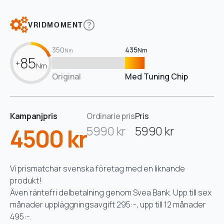
VRIDMOMENT
350
435
Nm
Nm
85
+
Nm
Original
Med Tuning Chip
Kampanjpris
Ordinarie pris
Pris
4500 kr
5990 kr
5990 kr
Vi prismatchar svenska företag med en liknande
produkt!
Även räntefri delbetalning genom Svea Bank. Upp till sex
månader uppläggningsavgift 295:-, upp till 12 månader
495:-.