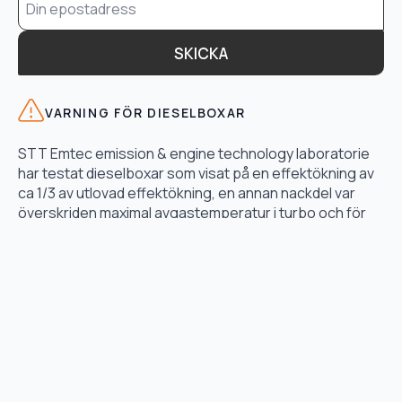
*
SKICKA
VARNING FÖR DIESELBOXAR
STT Emtec emission & engine technology laboratorie
har testat dieselboxar som visat på en effektökning av
ca 1/3 av utlovad effektökning, en annan nackdel var
överskriden maximal avgastemperatur i turbo och för
högt bränsletryck.
LÄS TESTET HÄR
TJÄNSTER
Motoroptimering