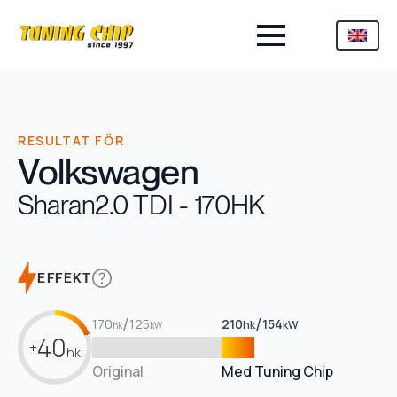
RESULTAT FÖR
Volkswagen
Sharan
2.0 TDI - 170HK
EFFEKT
/
/
170
125
210
154
hk
kW
hk
kW
40
+
hk
Original
Med Tuning Chip