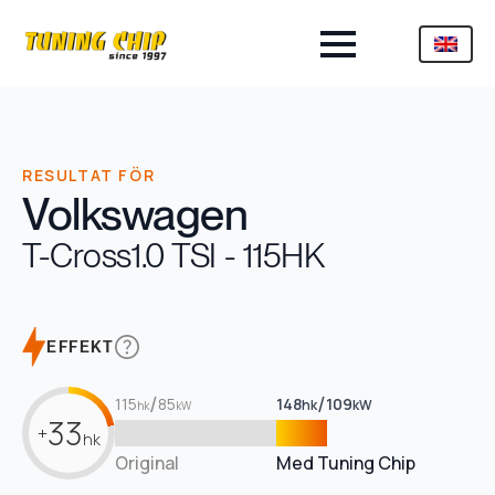
RESULTAT FÖR
Volkswagen
T-Cross
1.0 TSI - 115HK
EFFEKT
/
/
115
85
148
109
hk
kW
hk
kW
33
+
hk
Original
Med Tuning Chip