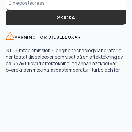
*
SKICKA
VARNING FÖR DIESELBOXAR
STT Emtec emission & engine technology laboratorie
har testat dieselboxar som visat på en effektökning av
ca 1/3 av utlovad effektökning, en annan nackdel var
överskriden maximal avgastemperatur i turbo och för
högt bränsletryck.
LÄS TESTET HÄR
TJÄNSTER
Motoroptimering