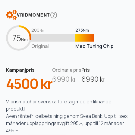
VRIDMOMENT
200
275
Nm
Nm
75
+
Nm
Original
Med Tuning Chip
Kampanjpris
Ordinarie pris
Pris
4500 kr
6990 kr
6990 kr
Vi prismatchar svenska företag med en liknande
produkt!
Även räntefri delbetalning genom Svea Bank. Upp till sex
månader uppläggningsavgift 295:-, upp till 12 månader
495:-.