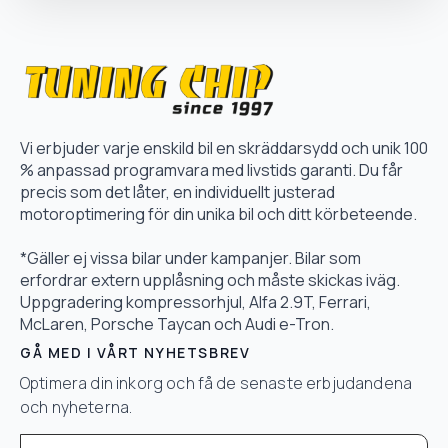
Vi erbjuder varje enskild bil en skräddarsydd och unik 100
% anpassad programvara med livstids garanti. Du får
precis som det låter, en individuellt justerad
motoroptimering för din unika bil och ditt körbeteende.
*Gäller ej vissa bilar under kampanjer. Bilar som
erfordrar extern upplåsning och måste skickas iväg.
Uppgradering kompressorhjul, Alfa 2.9T, Ferrari,
McLaren, Porsche Taycan och Audi e-Tron.
GÅ MED I VÅRT NYHETSBREV
Optimera din inkorg och få de senaste erbjudandena
och nyheterna.
Email