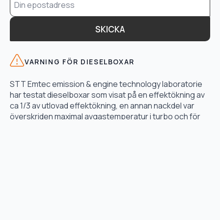
*
SKICKA
VARNING FÖR DIESELBOXAR
STT Emtec emission & engine technology laboratorie
har testat dieselboxar som visat på en effektökning av
ca 1/3 av utlovad effektökning, en annan nackdel var
överskriden maximal avgastemperatur i turbo och för
högt bränsletryck.
LÄS TESTET HÄR
TJÄNSTER
Motoroptimering