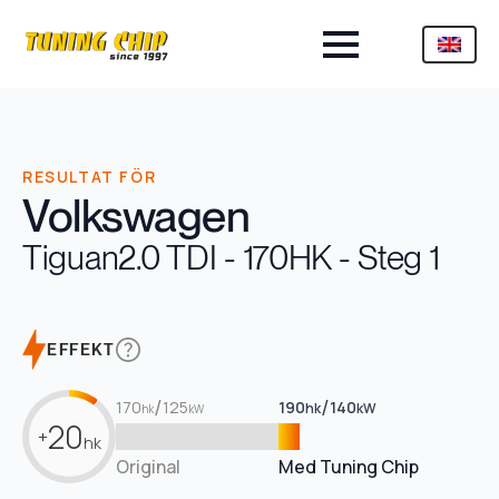
RESULTAT FÖR
Volkswagen
Tiguan
2.0 TDI - 170HK - Steg 1
EFFEKT
/
/
170
125
190
140
hk
kW
hk
kW
20
+
hk
Original
Med Tuning Chip