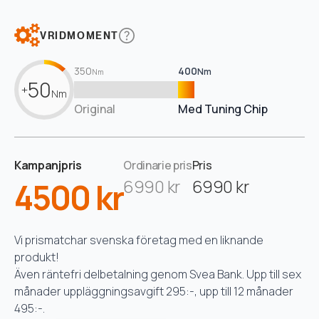
VRIDMOMENT
350
400
Nm
Nm
50
+
Nm
Original
Med Tuning Chip
Kampanjpris
Ordinarie pris
Pris
4500 kr
6990 kr
6990 kr
Vi prismatchar svenska företag med en liknande
produkt!
Även räntefri delbetalning genom Svea Bank. Upp till sex
månader uppläggningsavgift 295:-, upp till 12 månader
495:-.