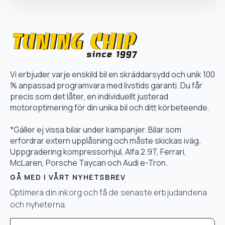
Vi erbjuder varje enskild bil en skräddarsydd och unik 100
% anpassad programvara med livstids garanti. Du får
precis som det låter, en individuellt justerad
motoroptimering för din unika bil och ditt körbeteende.
*Gäller ej vissa bilar under kampanjer. Bilar som
erfordrar extern upplåsning och måste skickas iväg.
Uppgradering kompressorhjul, Alfa 2.9T, Ferrari,
McLaren, Porsche Taycan och Audi e-Tron.
GÅ MED I VÅRT NYHETSBREV
Optimera din inkorg och få de senaste erbjudandena
och nyheterna.
Email