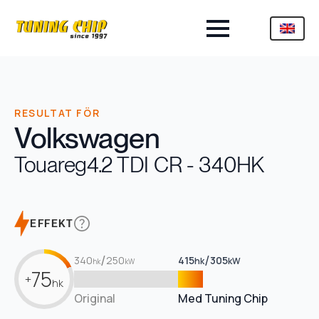
RESULTAT FÖR
Volkswagen
Touareg
4.2 TDI CR - 340HK
EFFEKT
/
/
340
250
415
305
hk
kW
hk
kW
75
+
hk
Original
Med Tuning Chip