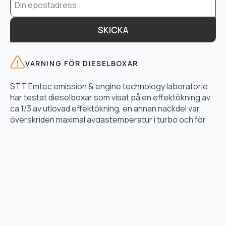
*
SKICKA
VARNING FÖR DIESELBOXAR
STT Emtec emission & engine technology laboratorie
har testat dieselboxar som visat på en effektökning av
ca 1/3 av utlovad effektökning, en annan nackdel var
överskriden maximal avgastemperatur i turbo och för
högt bränsletryck.
LÄS TESTET HÄR
TJÄNSTER
Motoroptimering