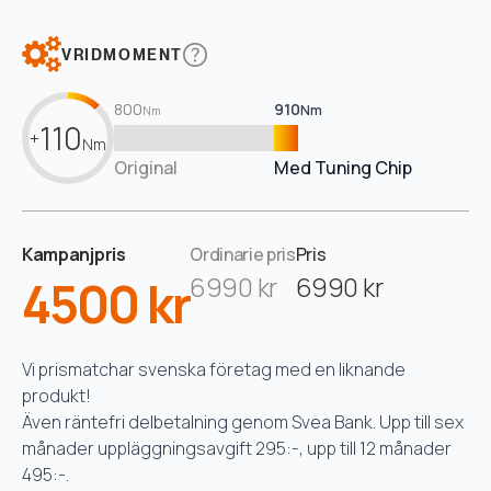
VRIDMOMENT
800
910
Nm
Nm
110
+
Nm
Original
Med Tuning Chip
Kampanjpris
Ordinarie pris
Pris
4500 kr
6990 kr
6990 kr
Vi prismatchar svenska företag med en liknande
produkt!
Även räntefri delbetalning genom Svea Bank. Upp till sex
månader uppläggningsavgift 295:-, upp till 12 månader
495:-.