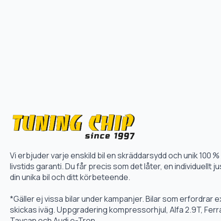
Vi erbjuder varje enskild bil en skräddarsydd och unik 10
livstids garanti. Du får precis som det låter, en individuellt
din unika bil och ditt körbeteende.
*Gäller ej vissa bilar under kampanjer. Bilar som erfordrar
skickas iväg. Uppgradering kompressorhjul, Alfa 2.9T, Fer
Taycan och Audi e-Tron.