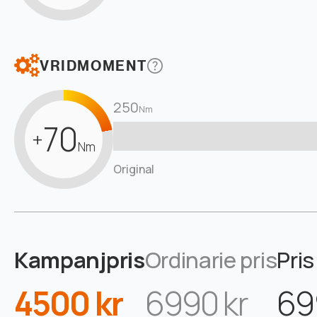
VRIDMOMENT
250
Nm
70
+
Nm
Original
Kampanjpris
Ordinarie pris
Pris
4500 kr
6990 kr
69