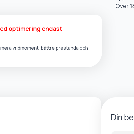
Över 1
med optimering endast
t, mera vridmoment, bättre prestanda och
Din be