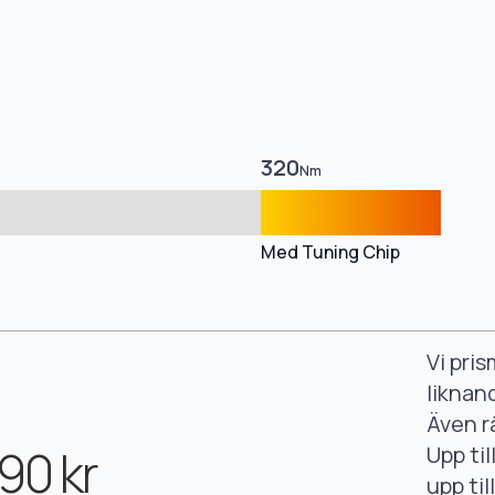
320
Nm
Med Tuning Chip
Vi pri
liknan
Även r
90 kr
Upp ti
upp ti