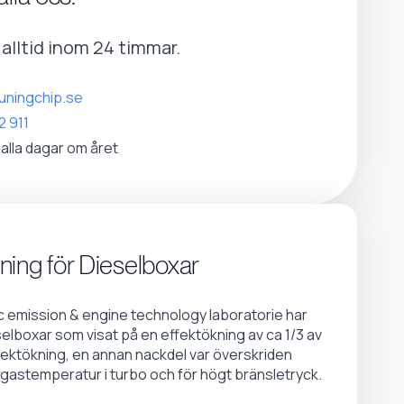
r alltid inom 24 timmar.
uningchip.se
2 911
 alla dagar om året
ning för Dieselboxar
emission & engine technology laboratorie har
selboxar som visat på en effektökning av ca 1/3 av
fektökning, en annan nackdel var överskriden
gastemperatur i turbo och för högt bränsletryck.