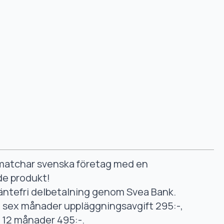
smatchar svenska företag med en
de produkt!
äntefri delbetalning genom Svea Bank.
ll sex månader uppläggningsavgift 295:-,
ll 12 månader 495:-.