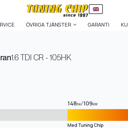
ERVICE
ÖVRIGA TJÄNSTER
GARANTI
KU
ran
1.6 TDI CR - 105HK
148
/
109
hk
kW
Med Tuning Chip