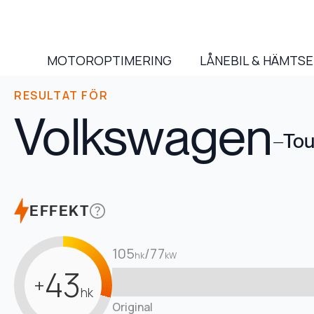
MOTOROPTIMERING
LÅNEBIL & HÄMTS
RESULTAT FÖR
Volkswagen
–
Tou
EFFEKT
105
/
77
hk
kW
43
+
hk
Original