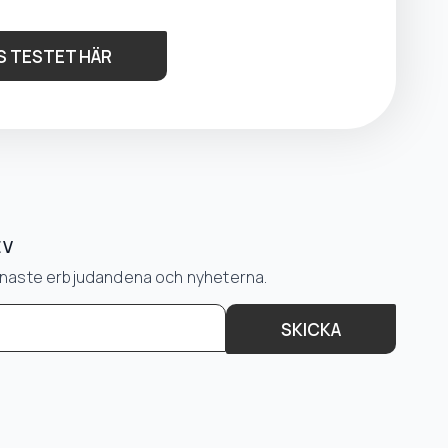
S TESTET HÄR
EV
senaste erbjudandena och nyheterna.
SKICKA