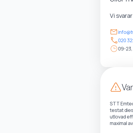
Vi svara
info@t
020 32
09-23,
Var
STT Emtec 
testat die
utlovad ef
maximal av