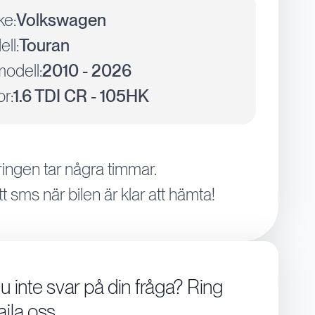
ke:
Volkswagen
ll:
Touran
odell:
2010 - 2026
r:
1.6 TDI CR - 105HK
ingen tar några timmar.
tt sms när bilen är klar att hämta!
du inte svar på din fråga? Ring
aila oss.