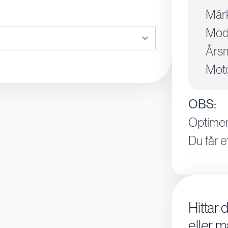
Mär
Mode
Årsm
Moto
OBS:
Optimer
Du får e
Hittar 
eller m