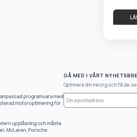
LÄ
GÅ MED I VÅRT NYHETSBR
Optimera din inkorg och få de 
Email
0 % anpassad programvara med
*
 justerad motoroptimering för
 extern upplåsning och måste
rari, McLaren, Porsche