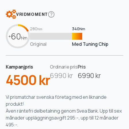
VRIDMOMENT
280
340
Nm
Nm
60
+
Nm
Original
Med Tuning Chip
Kampanjpris
Ordinarie pris
Pris
4500 kr
6990 kr
6990 kr
Vi prismatchar svenska företag med en liknande
produkt!
Även räntefri delbetalning genom Svea Bank. Upp till sex
månader uppläggningsavgift 295:-, upp till 12 månader
495:-.