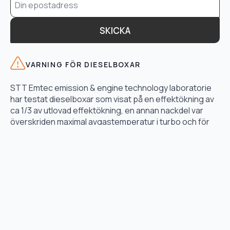
*
SKICKA
VARNING FÖR DIESELBOXAR
STT Emtec emission & engine technology laboratorie
har testat dieselboxar som visat på en effektökning av
ca 1/3 av utlovad effektökning, en annan nackdel var
överskriden maximal avgastemperatur i turbo och för
högt bränsletryck.
LÄS TESTET HÄR
TJÄNSTER
Motoroptimering