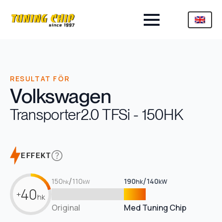
RESULTAT FÖR
Volkswagen
Transporter
2.0 TFSi - 150HK
EFFEKT
/
/
150
110
190
140
hk
kW
hk
kW
40
+
hk
Original
Med Tuning Chip