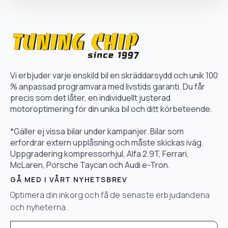
Vi erbjuder varje enskild bil en skräddarsydd och unik 100
% anpassad programvara med livstids garanti. Du får
precis som det låter, en individuellt justerad
motoroptimering för din unika bil och ditt körbeteende.
*Gäller ej vissa bilar under kampanjer. Bilar som
erfordrar extern upplåsning och måste skickas iväg.
Uppgradering kompressorhjul, Alfa 2.9T, Ferrari,
McLaren, Porsche Taycan och Audi e-Tron.
GÅ MED I VÅRT NYHETSBREV
Optimera din inkorg och få de senaste erbjudandena
och nyheterna.
Email