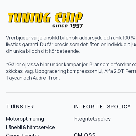
Vi erbjuder varje enskild bil en skräddarsydd och unik 10
livstids garanti. Du får precis som det låter, en individuellt
din unika bil och ditt körbeteende.
*Gäller ej vissa bilar under kampanjer. Bilar som erfordrar
skickas iväg. Uppgradering kompressorhjul, Alfa 2.9T, Fer
Taycan och Audi e-Tron.
TJÄNSTER
INTEGRITETSPOLICY
Motoroptimering
Integritetspolicy
Lånebil & hämtservice
OM OSS
Övriga tjänster