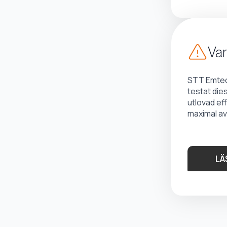
Var
STT Emtec 
testat die
utlovad ef
maximal av
LÄ