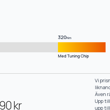
320
Nm
Med Tuning Chip
Vi pri
liknan
Även r
90 kr
Upp ti
upp ti