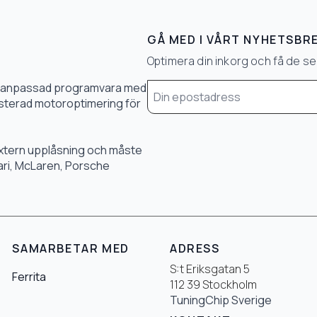
GÅ MED I VÅRT NYHETSBR
Optimera din inkorg och få de 
Email
0 % anpassad programvara med
*
 justerad motoroptimering för
 extern upplåsning och måste
rari, McLaren, Porsche
SAMARBETAR MED
ADRESS
S:t Eriksgatan 5
Ferrita
112 39 Stockholm
TuningChip Sverige