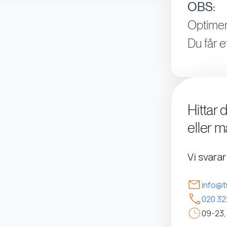
OBS:
Optimer
Du får e
Hittar 
eller m
Vi svara
info@t
020 32
09-23,