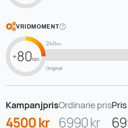
VRIDMOMENT
240
Nm
80
+
Nm
Original
Kampanjpris
Ordinarie pris
Pris
4500 kr
6990 kr
69