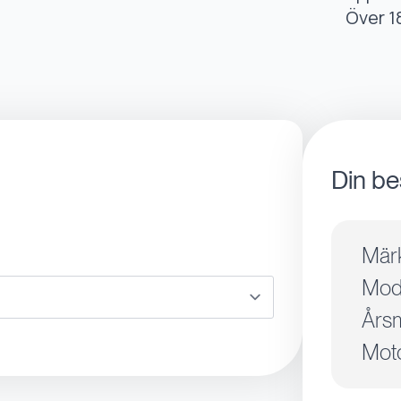
Över 1
Din be
Mär
Mode
Årsm
Moto