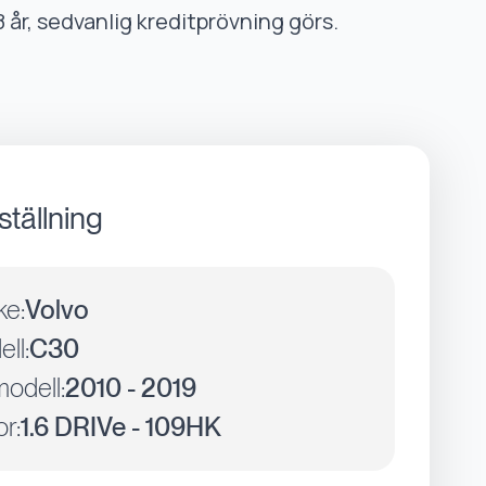
8 år, sedvanlig kreditprövning görs.
ställning
ke:
Volvo
ll:
C30
odell:
2010 - 2019
r:
1.6 DRIVe - 109HK