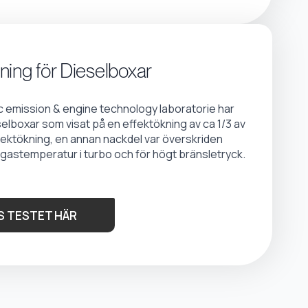
ning för Dieselboxar
emission & engine technology laboratorie har
selboxar som visat på en effektökning av ca 1/3 av
fektökning, en annan nackdel var överskriden
gastemperatur i turbo och för högt bränsletryck.
S TESTET HÄR