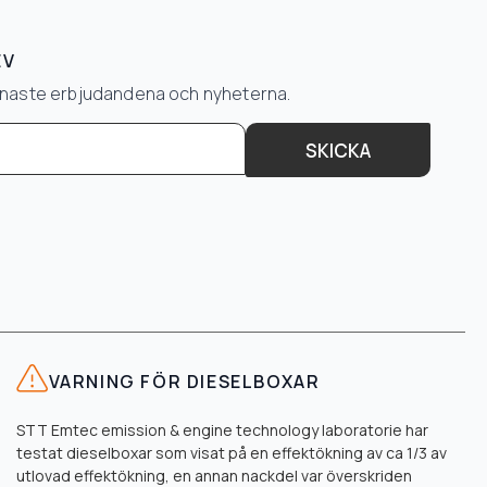
EV
senaste erbjudandena och nyheterna.
SKICKA
VARNING FÖR DIESELBOXAR
STT Emtec emission & engine technology laboratorie har
testat dieselboxar som visat på en effektökning av ca 1/3 av
utlovad effektökning, en annan nackdel var överskriden