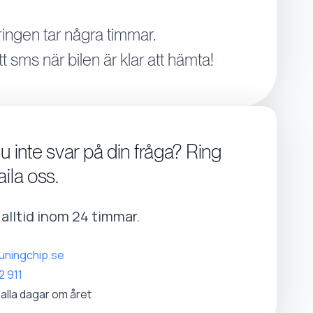
ingen tar några timmar.
tt sms när bilen är klar att hämta!
du inte svar på din fråga? Ring
aila oss.
r alltid inom 24 timmar.
uningchip.se
2 911
 alla dagar om året