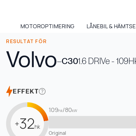
MOTOROPTIMERING
LÅNEBIL & HÄMTS
RESULTAT FÖR
Volvo
–
C30
1.6 DRIVe - 109H
EFFEKT
109
/
80
hk
kW
32
+
hk
Original