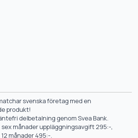
smatchar svenska företag med en
de produkt!
äntefri delbetalning genom Svea Bank.
ll sex månader uppläggningsavgift 295:-,
ll 12 månader 495:-.