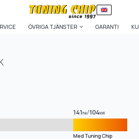
ERVICE
ÖVRIGA TJÄNSTER
GARANTI
KU
K
141
/
104
hk
kW
Med Tuning Chip