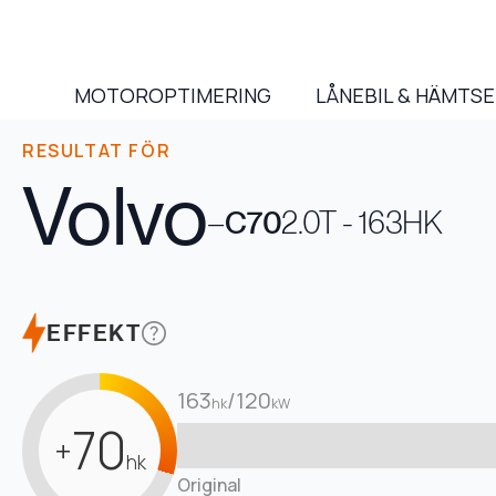
MOTOROPTIMERING
LÅNEBIL & HÄMTS
RESULTAT FÖR
Volvo
–
C70
2.0T - 163HK
EFFEKT
163
/
120
hk
kW
70
+
hk
Original