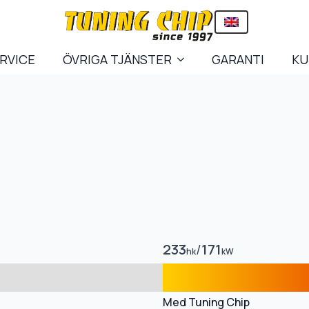
ERVICE
ÖVRIGA TJÄNSTER
GARANTI
KU
233
/
171
hk
kW
Med Tuning Chip