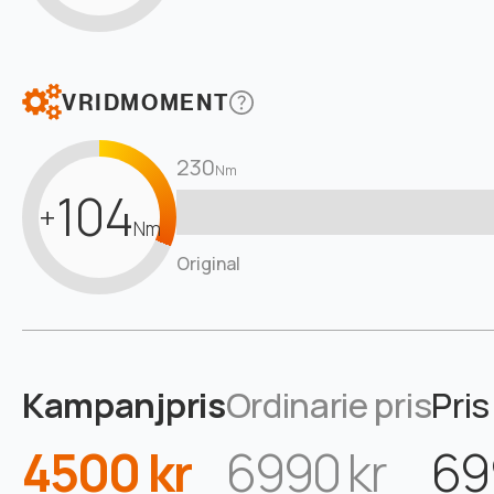
VRIDMOMENT
230
Nm
104
+
Nm
Original
Kampanjpris
Ordinarie pris
Pris
4500 kr
6990 kr
69