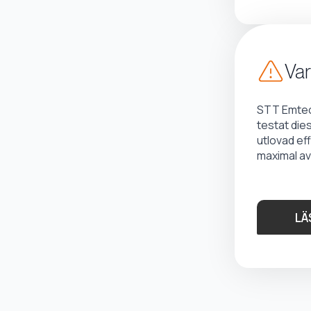
Var
STT Emtec 
testat die
utlovad ef
maximal av
LÄ