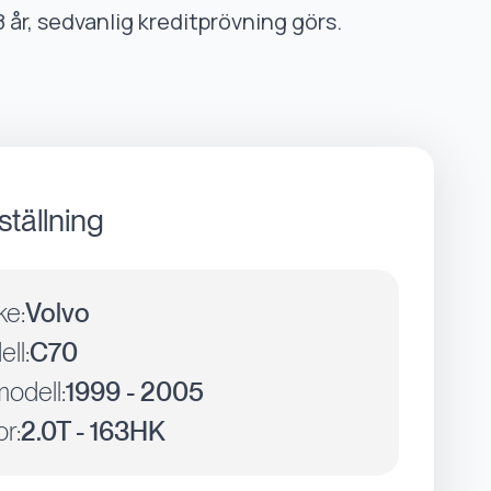
8 år, sedvanlig kreditprövning görs.
ställning
ke:
Volvo
ll:
C70
odell:
1999 - 2005
r:
2.0T - 163HK