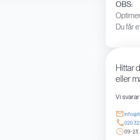
OBS:
Optimer
Du får e
Hittar 
eller m
Vi svara
info@t
020 32
09-23,