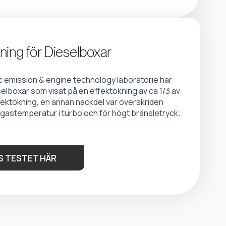
ning för Dieselboxar
emission & engine technology laboratorie har
selboxar som visat på en effektökning av ca 1/3 av
fektökning, en annan nackdel var överskriden
gastemperatur i turbo och för högt bränsletryck.
S TESTET HÄR