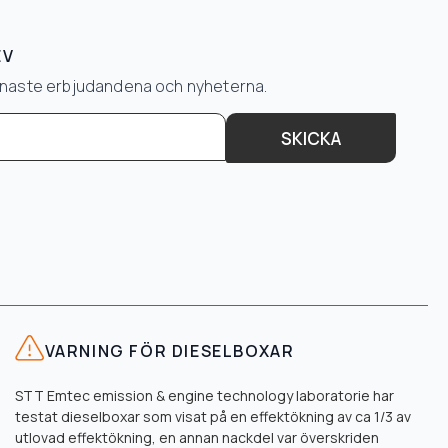
EV
senaste erbjudandena och nyheterna.
SKICKA
VARNING FÖR DIESELBOXAR
STT Emtec emission & engine technology laboratorie har
testat dieselboxar som visat på en effektökning av ca 1/3 av
utlovad effektökning, en annan nackdel var överskriden