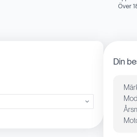
Över 1
Din be
Mär
Mode
Årsm
Moto