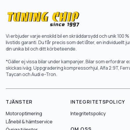
Vi erbjuder varje enskild bil en skräddarsydd och unik 10
livstids garanti. Du får precis som det låter, en individuellt
din unika bil och ditt körbeteende.
*Gäller ej vissa bilar under kampanjer. Bilar som erfordrar
skickas iväg. Uppgradering kompressorhjul, Alfa 2.9T, Fer
Taycan och Audi e-Tron.
TJÄNSTER
INTEGRITETSPOLICY
Motoroptimering
Integritetspolicy
Lånebil & hämtservice
OM OSS
Övriga tjänster