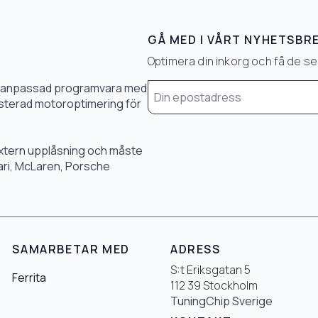
GÅ MED I VÅRT NYHETSBR
Optimera din inkorg och få de 
Email
0 % anpassad programvara med
*
 justerad motoroptimering för
 extern upplåsning och måste
rari, McLaren, Porsche
SAMARBETAR MED
ADRESS
S:t Eriksgatan 5
Ferrita
112 39 Stockholm
TuningChip Sverige