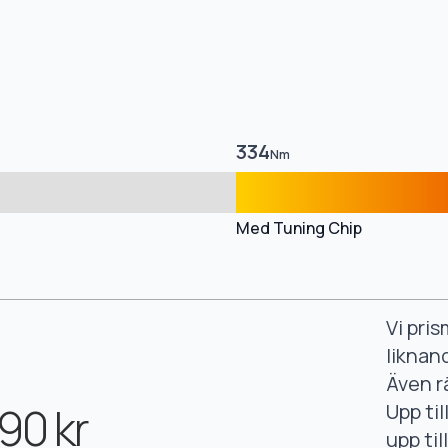
334
Nm
Med Tuning Chip
Vi pri
liknan
Även r
90 kr
Upp ti
upp ti