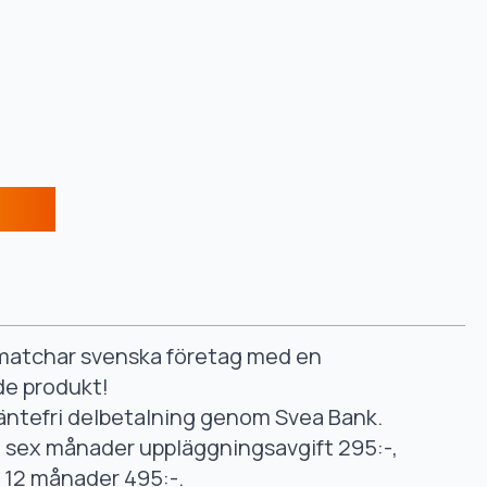
smatchar svenska företag med en
de produkt!
äntefri delbetalning genom Svea Bank.
ll sex månader uppläggningsavgift 295:-,
ll 12 månader 495:-.