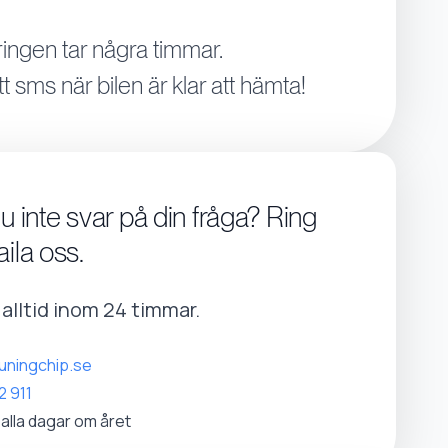
ingen tar några timmar.
tt sms när bilen är klar att hämta!
du inte svar på din fråga? Ring
aila oss.
r alltid inom 24 timmar.
uningchip.se
2 911
 alla dagar om året