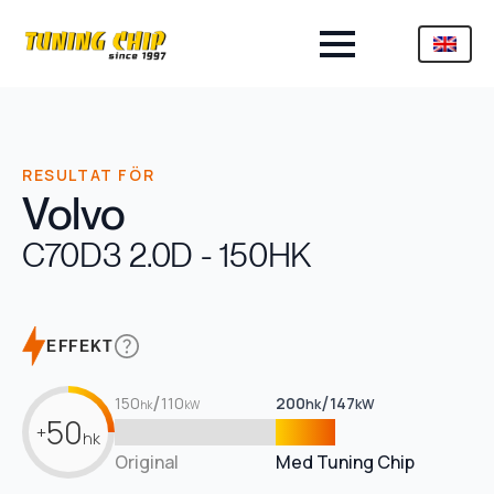
RESULTAT FÖR
Volvo
C70
D3 2.0D - 150HK
EFFEKT
/
/
150
110
200
147
hk
kW
hk
kW
50
+
hk
Original
Med Tuning Chip