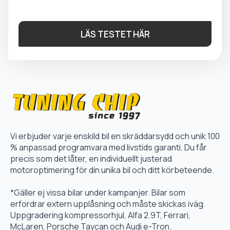
LÄS TESTET HÄR
Vi erbjuder varje enskild bil en skräddarsydd och unik 100
% anpassad programvara med livstids garanti. Du får
precis som det låter, en individuellt justerad
motoroptimering för din unika bil och ditt körbeteende.
*Gäller ej vissa bilar under kampanjer. Bilar som
erfordrar extern upplåsning och måste skickas iväg.
Uppgradering kompressorhjul, Alfa 2.9T, Ferrari,
McLaren, Porsche Taycan och Audi e-Tron.