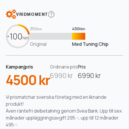
VRIDMOMENT
350
450
Nm
Nm
100
+
Nm
Original
Med Tuning Chip
Kampanjpris
Ordinarie pris
Pris
4500 kr
6990 kr
6990 kr
Vi prismatchar svenska företag med en liknande
produkt!
Även räntefri delbetalning genom Svea Bank. Upp till sex
månader uppläggningsavgift 295:-, upp till 12 månader
495:-.