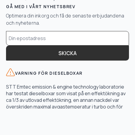
GÅ MED I VÅRT NYHETSBREV
Optimera din inkorg och få de senaste erbjudandena
och nyheterna.
Email
*
SKICKA
VARNING FÖR DIESELBOXAR
STT Emtec emission & engine technology laboratorie
har testat dieselboxar som visat på en effektökning av
ca 1/3 av utlovad effektökning, en annan nackdel var
överskriden maximal avgastemperatur i turbo och för
högt bränsletryck.
LÄS TESTET HÄR