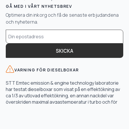
GÅ MED I VÅRT NYHETSBREV
Optimera din inkorg och få de senaste erbjudandena
och nyheterna.
Email
*
SKICKA
VARNING FÖR DIESELBOXAR
STT Emtec emission & engine technology laboratorie
har testat dieselboxar som visat på en effektökning av
ca 1/3 av utlovad effektökning, en annan nackdel var
överskriden maximal avgastemperatur i turbo och för
högt bränsletryck.
LÄS TESTET HÄR