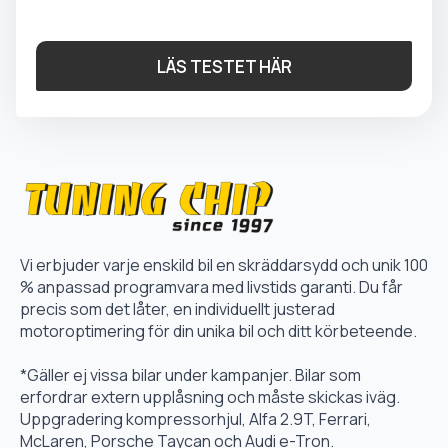
LÄS TESTET HÄR
Vi erbjuder varje enskild bil en skräddarsydd och unik 100
% anpassad programvara med livstids garanti. Du får
precis som det låter, en individuellt justerad
motoroptimering för din unika bil och ditt körbeteende.
*Gäller ej vissa bilar under kampanjer. Bilar som
erfordrar extern upplåsning och måste skickas iväg.
Uppgradering kompressorhjul, Alfa 2.9T, Ferrari,
McLaren, Porsche Taycan och Audi e-Tron.