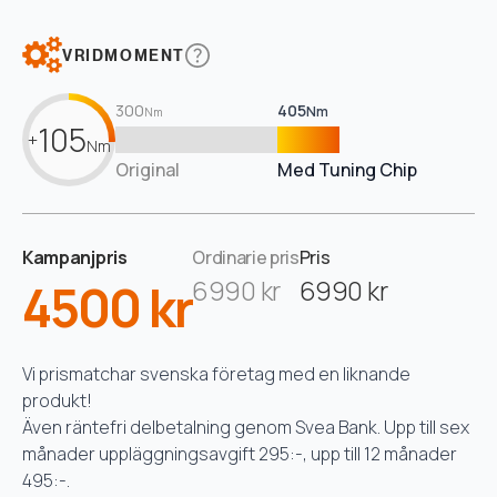
VRIDMOMENT
300
405
Nm
Nm
105
+
Nm
Original
Med Tuning Chip
Kampanjpris
Ordinarie pris
Pris
4500 kr
6990 kr
6990 kr
Vi prismatchar svenska företag med en liknande
produkt!
Även räntefri delbetalning genom Svea Bank. Upp till sex
månader uppläggningsavgift 295:-, upp till 12 månader
495:-.