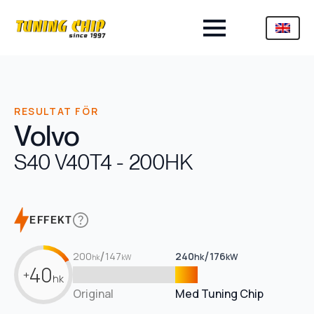
RESULTAT FÖR
Volvo
S40 V40
T4 - 200HK
EFFEKT
/
/
200
147
240
176
hk
kW
hk
kW
40
+
hk
Original
Med Tuning Chip