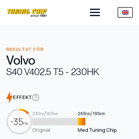
RESULTAT FÖR
Volvo
S40 V40
2.5 T5 - 230HK
EFFEKT
/
/
230
169
265
195
hk
kW
hk
kW
35
+
hk
Original
Med Tuning Chip