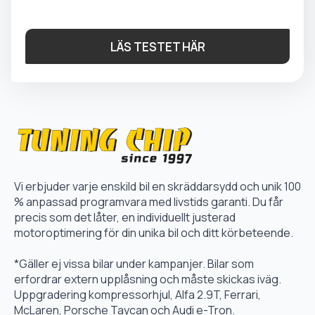
LÄS TESTET HÄR
Vi erbjuder varje enskild bil en skräddarsydd och unik 100
% anpassad programvara med livstids garanti. Du får
precis som det låter, en individuellt justerad
motoroptimering för din unika bil och ditt körbeteende.
*Gäller ej vissa bilar under kampanjer. Bilar som
erfordrar extern upplåsning och måste skickas iväg.
Uppgradering kompressorhjul, Alfa 2.9T, Ferrari,
McLaren, Porsche Taycan och Audi e-Tron.