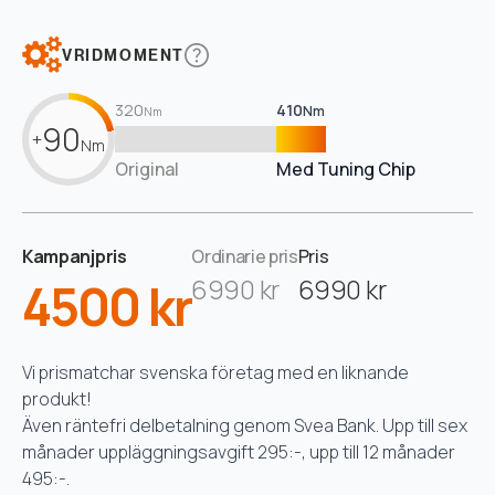
VRIDMOMENT
320
410
Nm
Nm
90
+
Nm
Original
Med Tuning Chip
Kampanjpris
Ordinarie pris
Pris
4500 kr
6990 kr
6990 kr
Vi prismatchar svenska företag med en liknande
produkt!
Även räntefri delbetalning genom Svea Bank. Upp till sex
månader uppläggningsavgift 295:-, upp till 12 månader
495:-.