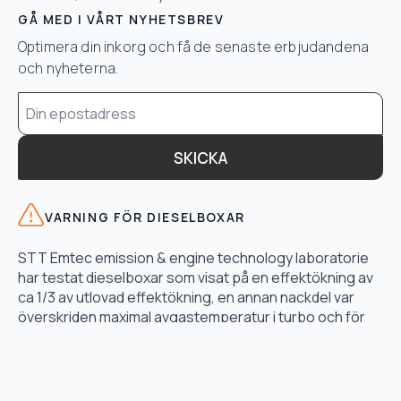
GÅ MED I VÅRT NYHETSBREV
Optimera din inkorg och få de senaste erbjudandena
och nyheterna.
Email
*
SKICKA
VARNING FÖR DIESELBOXAR
STT Emtec emission & engine technology laboratorie
har testat dieselboxar som visat på en effektökning av
ca 1/3 av utlovad effektökning, en annan nackdel var
överskriden maximal avgastemperatur i turbo och för
högt bränsletryck.
LÄS TESTET HÄR