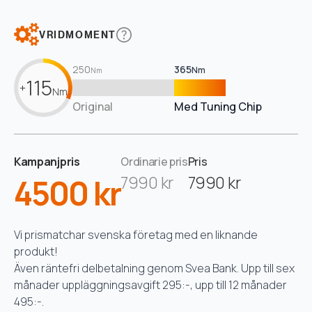
VRIDMOMENT
250
365
Nm
Nm
115
+
Nm
Original
Med Tuning Chip
Kampanjpris
Ordinarie pris
Pris
4500 kr
7990 kr
7990 kr
Vi prismatchar svenska företag med en liknande
produkt!
Även räntefri delbetalning genom Svea Bank. Upp till sex
månader uppläggningsavgift 295:-, upp till 12 månader
495:-.