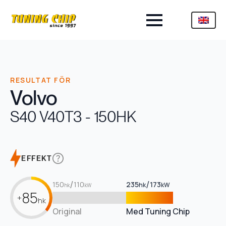
RESULTAT FÖR
Volvo
S40 V40
T3 - 150HK
EFFEKT
/
/
150
110
235
173
hk
kW
hk
kW
85
+
hk
Original
Med Tuning Chip