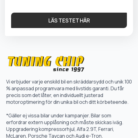
LÄS TESTET HÄR
Vi erbjuder varje enskild bil en skräddarsydd och unik 100
% anpassad programvara med livstids garanti. Du får
precis som det låter, en individuellt justerad
motoroptimering för din unika bil och ditt körbeteende.
*Gäller ej vissa bilar under kampanjer. Bilar som
erfordrar extern upplåsning och måste skickas iväg.
Uppgradering kompressorhjul, Alfa 2.9T, Ferrari,
McLaren, Porsche Taycan och Audi e-Tron.