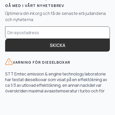
GÅ MED I VÅRT NYHETSBREV
Optimera din inkorg och få de senaste erbjudandena
och nyheterna.
Email
*
SKICKA
VARNING FÖR DIESELBOXAR
STT Emtec emission & engine technology laboratorie
har testat dieselboxar som visat på en effektökning av
ca 1/3 av utlovad effektökning, en annan nackdel var
överskriden maximal avgastemperatur i turbo och för
högt bränsletryck.
LÄS TESTET HÄR