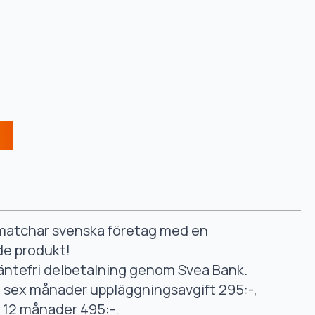
smatchar svenska företag med en
de produkt!
äntefri delbetalning genom Svea Bank.
ll sex månader uppläggningsavgift 295:-,
ll 12 månader 495:-.