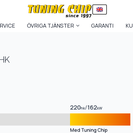
ERVICE
ÖVRIGA TJÄNSTER
GARANTI
KU
3HK
220
/
162
hk
kW
Med Tuning Chip