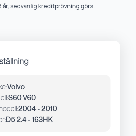
8 år, sedvanlig kreditprövning görs.
ställning
ke:
Volvo
ll:
S60 V60
odell:
2004 - 2010
r:
D5 2.4 - 163HK