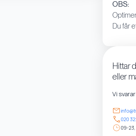
OBS:
Optimer
Du får e
Hittar 
eller m
Vi svara
info@t
020 32
09-23,