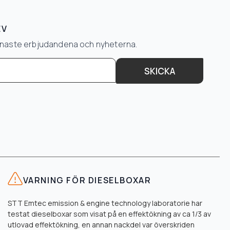
EV
senaste erbjudandena och nyheterna.
SKICKA
VARNING FÖR DIESELBOXAR
STT Emtec emission & engine technology laboratorie har
testat dieselboxar som visat på en effektökning av ca 1/3 av
utlovad effektökning, en annan nackdel var överskriden