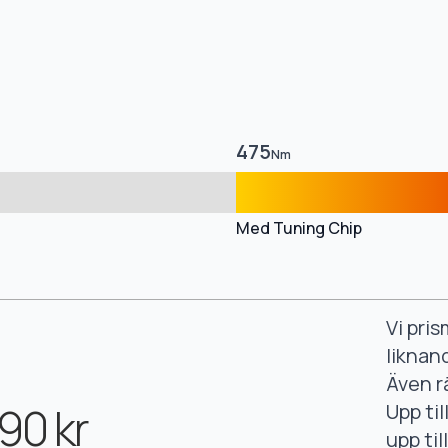
475
Nm
Med Tuning Chip
Vi pri
liknan
Även r
90 kr
Upp ti
upp ti