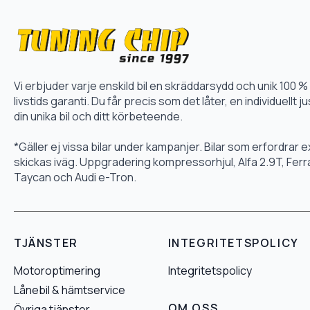
Vi erbjuder varje enskild bil en skräddarsydd och unik 10
livstids garanti. Du får precis som det låter, en individuellt
din unika bil och ditt körbeteende.
*Gäller ej vissa bilar under kampanjer. Bilar som erfordrar
skickas iväg. Uppgradering kompressorhjul, Alfa 2.9T, Fer
Taycan och Audi e-Tron.
TJÄNSTER
INTEGRITETSPOLICY
Motoroptimering
Integritetspolicy
Lånebil & hämtservice
OM OSS
Övriga tjänster