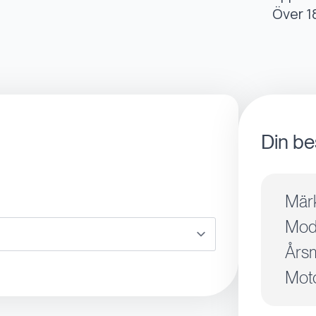
Över 1
Din be
Mär
Mode
Årsm
Moto