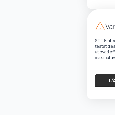
Var
STT Emtec 
testat die
utlovad ef
maximal av
LÄ