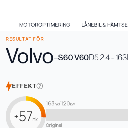
MOTOROPTIMERING
LÅNEBIL & HÄMTS
RESULTAT FÖR
Volvo
–
S60 V60
D5 2.4 - 16
EFFEKT
163
/
120
hk
kW
57
+
hk
Original