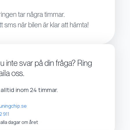
ingen tar några timmar.
tt sms när bilen är klar att hämta!
du inte svar på din fråga? Ring
aila oss.
r alltid inom 24 timmar.
uningchip.se
2 911
 alla dagar om året