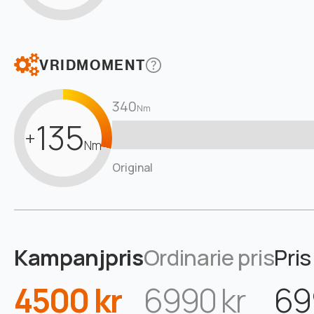
VRIDMOMENT
340
Nm
135
+
Nm
Original
Kampanjpris
Ordinarie pris
Pris
4500 kr
6990 kr
69