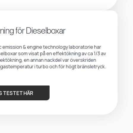
ning för Dieselboxar
emission & engine technology laboratorie har
selboxar som visat på en effektökning av ca 1/3 av
fektökning, en annan nackdel var överskriden
gastemperatur i turbo och för högt bränsletryck.
S TESTET HÄR