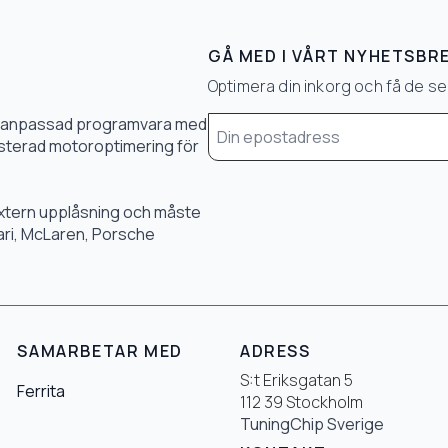
GÅ MED I VÅRT NYHETSBR
Optimera din inkorg och få de 
Email
0 % anpassad programvara med
*
 justerad motoroptimering för
 extern upplåsning och måste
rari, McLaren, Porsche
SAMARBETAR MED
ADRESS
S:t Eriksgatan 5
Ferrita
112 39 Stockholm
TuningChip Sverige