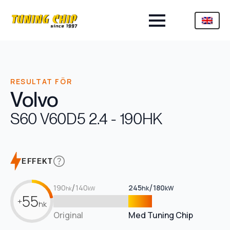
RESULTAT FÖR
Volvo
S60 V60
D5 2.4 - 190HK
EFFEKT
/
/
190
140
245
180
hk
kW
hk
kW
55
+
hk
Original
Med Tuning Chip