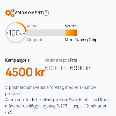
VRIDMOMENT
400
520
Nm
Nm
120
+
Nm
Original
Med Tuning Chip
Kampanjpris
Ordinarie pris
Pris
4500 kr
6990 kr
6990 kr
Vi prismatchar svenska företag med en liknande
produkt!
Även räntefri delbetalning genom Svea Bank. Upp till sex
månader uppläggningsavgift 295:-, upp till 12 månader
495:-.