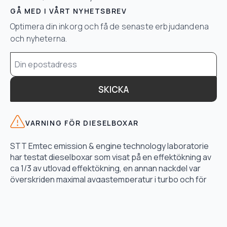
GÅ MED I VÅRT NYHETSBREV
Optimera din inkorg och få de senaste erbjudandena
och nyheterna.
Email
*
SKICKA
VARNING FÖR DIESELBOXAR
STT Emtec emission & engine technology laboratorie
har testat dieselboxar som visat på en effektökning av
ca 1/3 av utlovad effektökning, en annan nackdel var
överskriden maximal avgastemperatur i turbo och för
högt bränsletryck.
LÄS TESTET HÄR