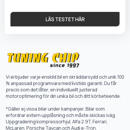
LÄS TESTET HÄR
Vi erbjuder varje enskild bil en skräddarsydd och unik 100
% anpassad programvara med livstids garanti. Du får
precis som det låter, en individuellt justerad
motoroptimering för din unika bil och ditt körbeteende.
*Gäller ej vissa bilar under kampanjer. Bilar som
erfordrar extern upplåsning och måste skickas iväg.
Uppgradering kompressorhjul, Alfa 2.9T, Ferrari,
McLaren, Porsche Taycan och Audi e-Tron.