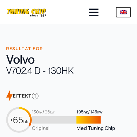
RESULTAT FÖR
Volvo
V70
2.4 D - 130HK
EFFEKT
/
/
130
96
195
143
hk
kW
hk
kW
65
+
hk
Original
Med Tuning Chip