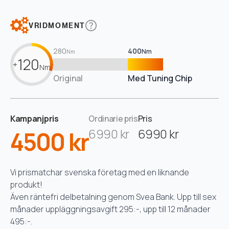
VRIDMOMENT
280
400
Nm
Nm
120
+
Nm
Original
Med Tuning Chip
Kampanjpris
Ordinarie pris
Pris
4500 kr
6990 kr
6990 kr
Vi prismatchar svenska företag med en liknande
produkt!
Även räntefri delbetalning genom Svea Bank. Upp till sex
månader uppläggningsavgift 295:-, upp till 12 månader
495:-.