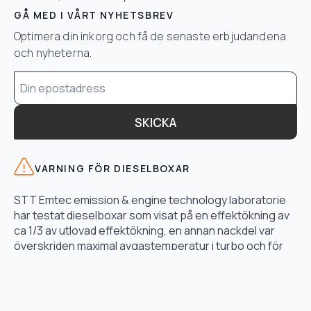
GÅ MED I VÅRT NYHETSBREV
Optimera din inkorg och få de senaste erbjudandena
och nyheterna.
Email
*
SKICKA
VARNING FÖR DIESELBOXAR
STT Emtec emission & engine technology laboratorie
har testat dieselboxar som visat på en effektökning av
ca 1/3 av utlovad effektökning, en annan nackdel var
överskriden maximal avgastemperatur i turbo och för
högt bränsletryck.
LÄS TESTET HÄR