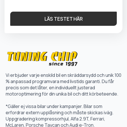
LÄS TESTET HÄR
Vi erbjuder varje enskild bil en skräddarsydd och unik 100
% anpassad programvara med livstids garanti. Du får
precis som det låter, en individuellt justerad
motoroptimering för din unika bil och ditt körbeteende.
*Gäller ej vissa bilar under kampanjer. Bilar som
erfordrar extern upplåsning och måste skickas iväg.
Uppgradering kompressorhjul, Alfa 2.9T, Ferrari,
McLaren, Porsche Taycan och Audi e-Tron.