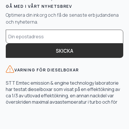
GÅ MED I VÅRT NYHETSBREV
Optimera din inkorg och få de senaste erbjudandena
och nyheterna.
Email
*
SKICKA
VARNING FÖR DIESELBOXAR
STT Emtec emission & engine technology laboratorie
har testat dieselboxar som visat på en effektökning av
ca 1/3 av utlovad effektökning, en annan nackdel var
överskriden maximal avgastemperatur i turbo och för
högt bränsletryck.
LÄS TESTET HÄR