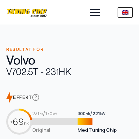
RESULTAT FÖR
Volvo
V70
2.5T - 231HK
EFFEKT
/
/
231
170
300
221
hk
kW
hk
kW
69
+
hk
Original
Med Tuning Chip