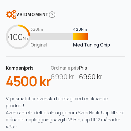
VRIDMOMENT
320
420
Nm
Nm
100
+
Nm
Original
Med Tuning Chip
Kampanjpris
Ordinarie pris
Pris
4500 kr
6990 kr
6990 kr
Vi prismatchar svenska företag med en liknande
produkt!
Även räntefri delbetalning genom Svea Bank. Upp till sex
månader uppläggningsavgift 295:-, upp till 12 månader
495:-.