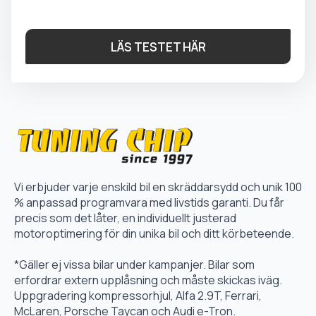
LÄS TESTET HÄR
Vi erbjuder varje enskild bil en skräddarsydd och unik 100
% anpassad programvara med livstids garanti. Du får
precis som det låter, en individuellt justerad
motoroptimering för din unika bil och ditt körbeteende.
*Gäller ej vissa bilar under kampanjer. Bilar som
erfordrar extern upplåsning och måste skickas iväg.
Uppgradering kompressorhjul, Alfa 2.9T, Ferrari,
McLaren, Porsche Taycan och Audi e-Tron.