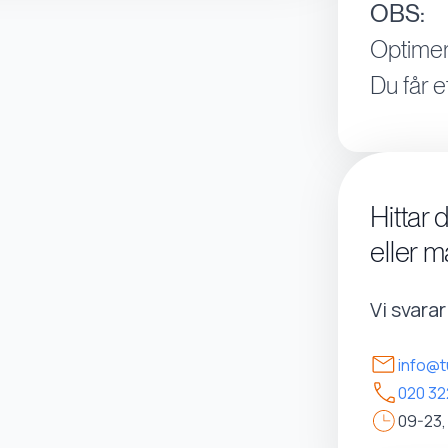
OBS:
Optimer
Du får e
Hittar 
eller m
Vi svara
info@t
020 32
09-23,