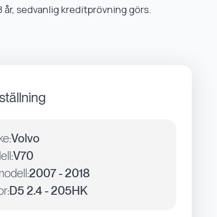
8 år, sedvanlig kreditprövning görs.
ställning
ke:
Volvo
ll:
V70
odell:
2007 - 2018
r:
D5 2.4 - 205HK