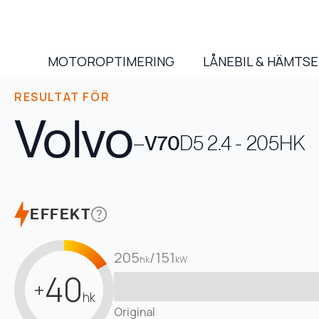
MOTOROPTIMERING
LÅNEBIL & HÄMTS
RESULTAT FÖR
Volvo
–
V70
D5 2.4 - 205HK
EFFEKT
205
/
151
hk
kW
40
+
hk
Original