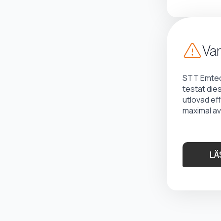
Var
STT Emtec 
testat die
utlovad ef
maximal av
LÄ