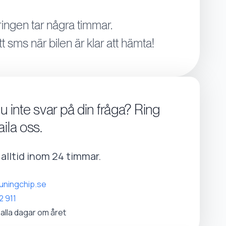
ingen tar några timmar.
tt sms när bilen är klar att hämta!
du inte svar på din fråga? Ring
aila oss.
r alltid inom 24 timmar.
uningchip.se
2 911
 alla dagar om året