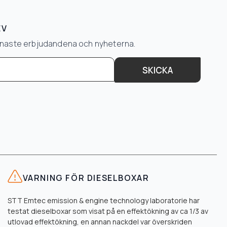
EV
senaste erbjudandena och nyheterna.
SKICKA
VARNING FÖR DIESELBOXAR
STT Emtec emission & engine technology laboratorie har
testat dieselboxar som visat på en effektökning av ca 1/3 av
utlovad effektökning, en annan nackdel var överskriden