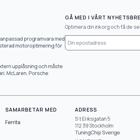
GÅ MED I VÅRT NYHETSBR
Optimera din inkorg och få de 
Email
0 % anpassad programvara med
*
 justerad motoroptimering för
 extern upplåsning och måste
rari, McLaren, Porsche
SAMARBETAR MED
ADRESS
S:t Eriksgatan 5
Ferrita
112 39 Stockholm
TuningChip Sverige