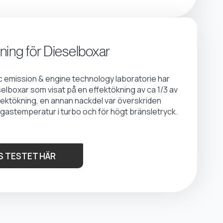
ning för Dieselboxar
emission & engine technology laboratorie har
selboxar som visat på en effektökning av ca 1/3 av
fektökning, en annan nackdel var överskriden
gastemperatur i turbo och för högt bränsletryck.
S TESTET HÄR