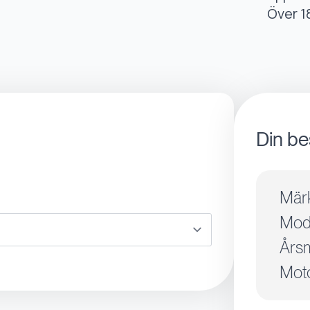
Över 1
Din be
Mär
Mode
Årsm
Moto