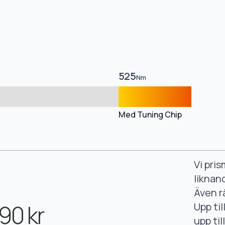
525
Nm
Med Tuning Chip
Vi pri
liknan
Även r
90 kr
Upp ti
upp ti