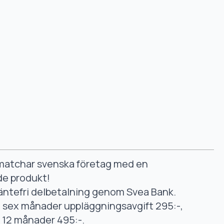
smatchar svenska företag med en
de produkt!
äntefri delbetalning genom Svea Bank.
ll sex månader uppläggningsavgift 295:-,
ll 12 månader 495:-.