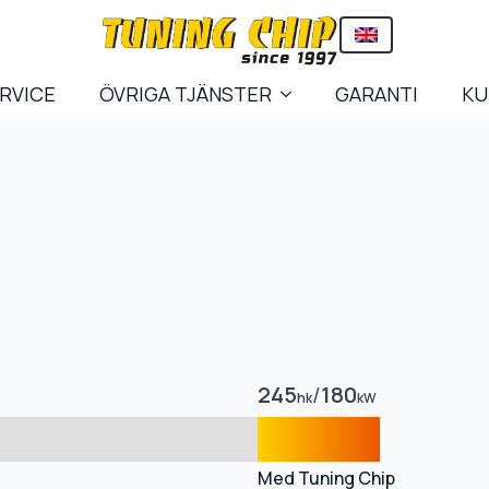
ERVICE
ÖVRIGA TJÄNSTER
GARANTI
KU
245
/
180
hk
kW
Med Tuning Chip