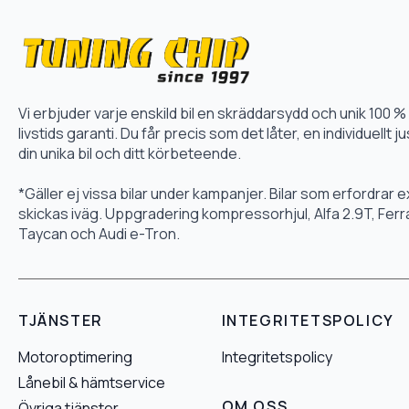
Vi erbjuder varje enskild bil en skräddarsydd och unik 10
livstids garanti. Du får precis som det låter, en individuellt
din unika bil och ditt körbeteende.
*Gäller ej vissa bilar under kampanjer. Bilar som erfordrar
skickas iväg. Uppgradering kompressorhjul, Alfa 2.9T, Fer
Taycan och Audi e-Tron.
TJÄNSTER
INTEGRITETSPOLICY
Motoroptimering
Integritetspolicy
Lånebil & hämtservice
OM OSS
Övriga tjänster