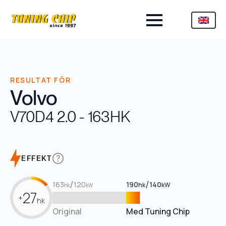
RESULTAT FÖR
Volvo
V70
D4 2.0 - 163HK
EFFEKT
/
/
163
120
190
140
hk
kW
hk
kW
27
+
hk
Original
Med Tuning Chip