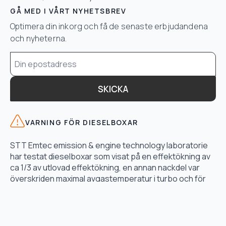
GÅ MED I VÅRT NYHETSBREV
Optimera din inkorg och få de senaste erbjudandena
och nyheterna.
Email
*
SKICKA
VARNING FÖR DIESELBOXAR
STT Emtec emission & engine technology laboratorie
har testat dieselboxar som visat på en effektökning av
ca 1/3 av utlovad effektökning, en annan nackdel var
överskriden maximal avgastemperatur i turbo och för
högt bränsletryck.
LÄS TESTET HÄR