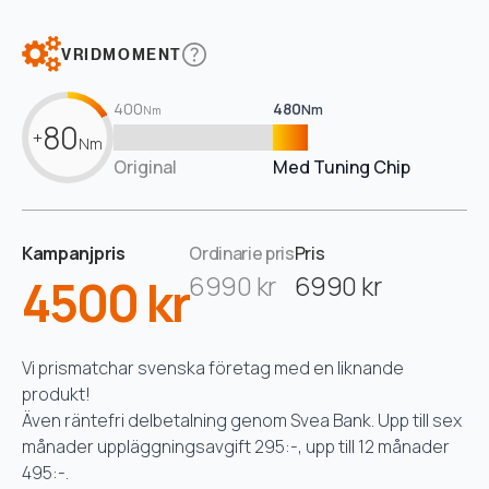
VRIDMOMENT
400
480
Nm
Nm
80
+
Nm
Original
Med Tuning Chip
Kampanjpris
Ordinarie pris
Pris
4500 kr
6990 kr
6990 kr
Vi prismatchar svenska företag med en liknande
produkt!
Även räntefri delbetalning genom Svea Bank. Upp till sex
månader uppläggningsavgift 295:-, upp till 12 månader
495:-.