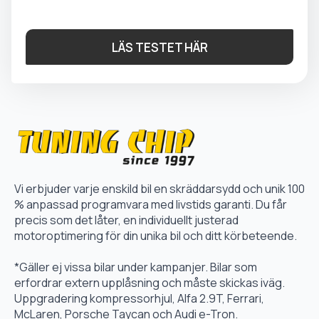
LÄS TESTET HÄR
Vi erbjuder varje enskild bil en skräddarsydd och unik 100
% anpassad programvara med livstids garanti. Du får
precis som det låter, en individuellt justerad
motoroptimering för din unika bil och ditt körbeteende.
*Gäller ej vissa bilar under kampanjer. Bilar som
erfordrar extern upplåsning och måste skickas iväg.
Uppgradering kompressorhjul, Alfa 2.9T, Ferrari,
McLaren, Porsche Taycan och Audi e-Tron.