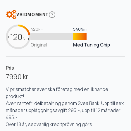
VRIDMOMENT
420
540
Nm
Nm
120
+
Nm
Original
Med Tuning Chip
Pris
7990 kr
Vi prismatchar svenska företag med en liknande
produkt!
Även räntefri delbetalning genom Svea Bank. Upp till sex
månader uppläggningsavgift 295:-, upp till 12 månader
495:-.
Över 18 år, sedvanlig kreditprövning görs.