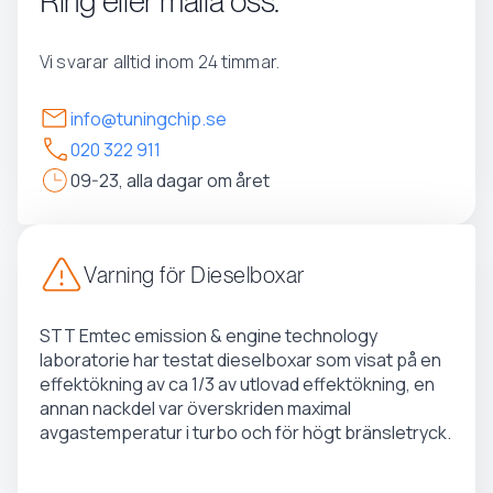
Ring eller maila oss.
Vi svarar alltid inom 24 timmar.
info@tuningchip.se
020 322 911
09-23, alla dagar om året
Varning för Dieselboxar
STT Emtec emission & engine technology
laboratorie har testat dieselboxar som visat på en
effektökning av ca 1/3 av utlovad effektökning, en
annan nackdel var överskriden maximal
avgastemperatur i turbo och för högt bränsletryck.