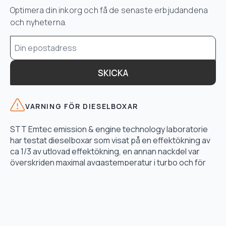
Optimera din inkorg och få de senaste erbjudandena
och nyheterna.
Email
*
SKICKA
VARNING FÖR DIESELBOXAR
STT Emtec emission & engine technology laboratorie
har testat dieselboxar som visat på en effektökning av
ca 1/3 av utlovad effektökning, en annan nackdel var
överskriden maximal avgastemperatur i turbo och för
högt bränsletryck.
LÄS TESTET HÄR