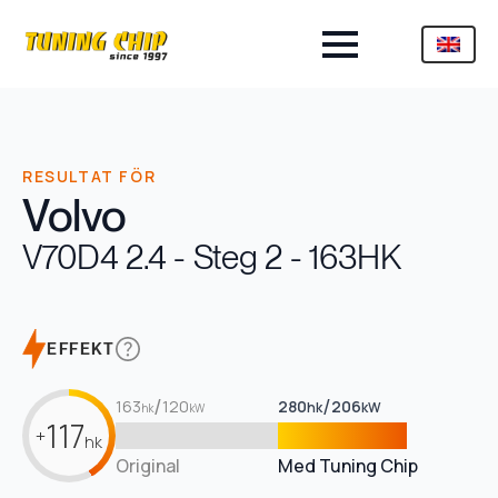
RESULTAT FÖR
Volvo
V70
D4 2.4 - Steg 2 - 163HK
EFFEKT
/
/
163
120
280
206
hk
kW
hk
kW
117
+
hk
Original
Med Tuning Chip