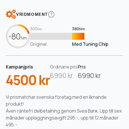
VRIDMOMENT
300
380
Nm
Nm
80
+
Nm
Original
Med Tuning Chip
Kampanjpris
Ordinarie pris
Pris
4500 kr
6990 kr
6990 kr
Vi prismatchar svenska företag med en liknande
produkt!
Även räntefri delbetalning genom Svea Bank. Upp till sex
månader uppläggningsavgift 295:-, upp till 12 månader
495:-.