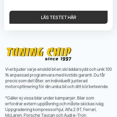
LÄS TESTET HÄR
Vi erbjuder varje enskild bil en skräddarsydd och unik 100
% anpassad programvara med livstids garanti. Du får
precis som det låter, en individuellt justerad
motoroptimering för din unika bil och ditt körbeteende.
*Gäller ej vissa bilar under kampanjer. Bilar som
erfordrar extern upplåsning och måste skickas iväg.
Uppgradering kompressorhjul, Alfa 2.9T, Ferrari,
McLaren, Porsche Taycan och Audi e-Tron.