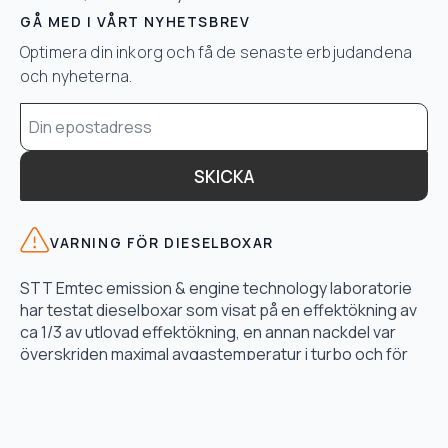
GÅ MED I VÅRT NYHETSBREV
Optimera din inkorg och få de senaste erbjudandena
och nyheterna.
Email
*
SKICKA
VARNING FÖR DIESELBOXAR
STT Emtec emission & engine technology laboratorie
har testat dieselboxar som visat på en effektökning av
ca 1/3 av utlovad effektökning, en annan nackdel var
överskriden maximal avgastemperatur i turbo och för
högt bränsletryck.
LÄS TESTET HÄR