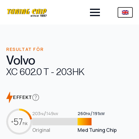
RESULTAT FÖR
Volvo
XC 60
2.0 T - 203HK
EFFEKT
/
/
203
149
260
191
hk
kW
hk
kW
57
+
hk
Original
Med Tuning Chip