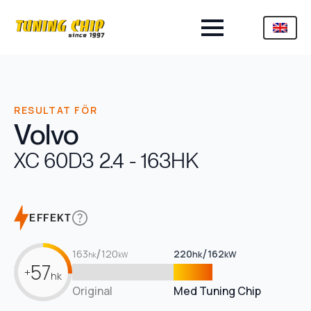
RESULTAT FÖR
Volvo
XC 60
D3 2.4 - 163HK
EFFEKT
/
/
163
120
220
162
hk
kW
hk
kW
57
+
hk
Original
Med Tuning Chip