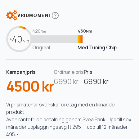
VRIDMOMENT
420
460
Nm
Nm
40
+
Nm
Original
Med Tuning Chip
Kampanjpris
Ordinarie pris
Pris
4500 kr
6990 kr
6990 kr
Vi prismatchar svenska företag med en liknande
produkt!
Även räntefri delbetalning genom Svea Bank. Upp till sex
månader uppläggningsavgift 295:-, upp till 12 månader
495:-.