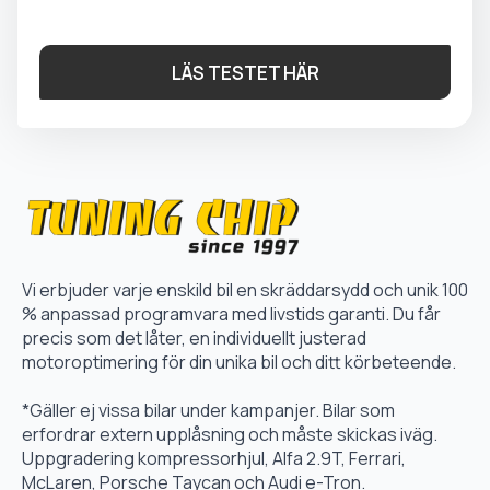
LÄS TESTET HÄR
Vi erbjuder varje enskild bil en skräddarsydd och unik 100
% anpassad programvara med livstids garanti. Du får
precis som det låter, en individuellt justerad
motoroptimering för din unika bil och ditt körbeteende.
*Gäller ej vissa bilar under kampanjer. Bilar som
erfordrar extern upplåsning och måste skickas iväg.
Uppgradering kompressorhjul, Alfa 2.9T, Ferrari,
McLaren, Porsche Taycan och Audi e-Tron.