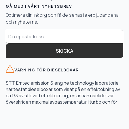
GÅ MED I VÅRT NYHETSBREV
Optimera din inkorg och få de senaste erbjudandena
och nyheterna.
Email
*
SKICKA
VARNING FÖR DIESELBOXAR
STT Emtec emission & engine technology laboratorie
har testat dieselboxar som visat på en effektökning av
ca 1/3 av utlovad effektökning, en annan nackdel var
överskriden maximal avgastemperatur i turbo och för
högt bränsletryck.
LÄS TESTET HÄR