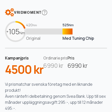
VRIDMOMENT
420
525
Nm
Nm
105
+
Nm
Original
Med Tuning Chip
Kampanjpris
Ordinarie pris
Pris
4500 kr
6990 kr
6990 kr
Vi prismatchar svenska företag med en liknande
produkt!
Även räntefri delbetalning genom Svea Bank. Upp till sex
månader uppläggningsavgift 295:-, upp till 12 månader
495:-.