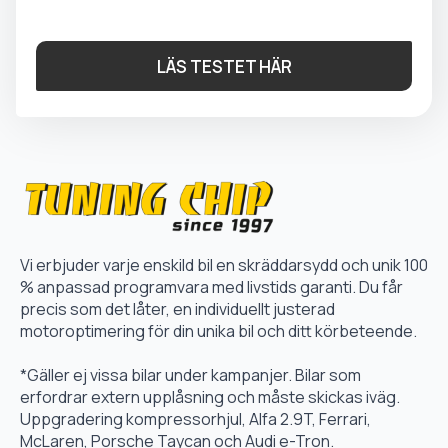
LÄS TESTET HÄR
Vi erbjuder varje enskild bil en skräddarsydd och unik 100
% anpassad programvara med livstids garanti. Du får
precis som det låter, en individuellt justerad
motoroptimering för din unika bil och ditt körbeteende.
*Gäller ej vissa bilar under kampanjer. Bilar som
erfordrar extern upplåsning och måste skickas iväg.
Uppgradering kompressorhjul, Alfa 2.9T, Ferrari,
McLaren, Porsche Taycan och Audi e-Tron.