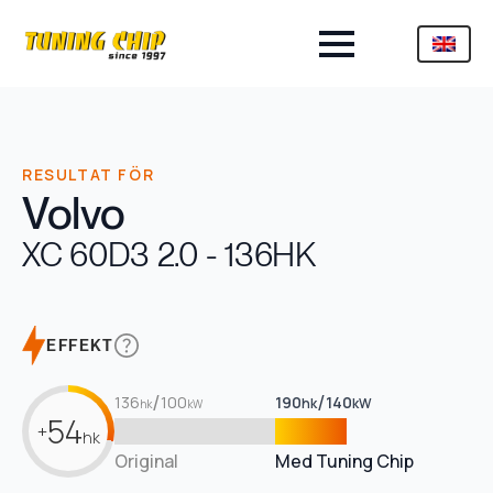
RESULTAT FÖR
Volvo
XC 60
D3 2.0 - 136HK
EFFEKT
/
/
136
100
190
140
hk
kW
hk
kW
54
+
hk
Original
Med Tuning Chip