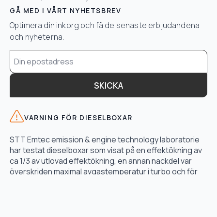
GÅ MED I VÅRT NYHETSBREV
Optimera din inkorg och få de senaste erbjudandena
och nyheterna.
Email
*
SKICKA
VARNING FÖR DIESELBOXAR
STT Emtec emission & engine technology laboratorie
har testat dieselboxar som visat på en effektökning av
ca 1/3 av utlovad effektökning, en annan nackdel var
överskriden maximal avgastemperatur i turbo och för
högt bränsletryck.
LÄS TESTET HÄR