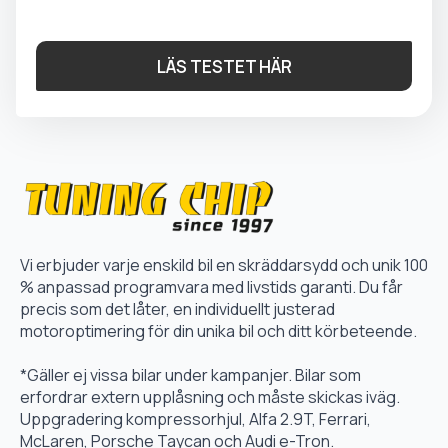
LÄS TESTET HÄR
Vi erbjuder varje enskild bil en skräddarsydd och unik 100
% anpassad programvara med livstids garanti. Du får
precis som det låter, en individuellt justerad
motoroptimering för din unika bil och ditt körbeteende.
*Gäller ej vissa bilar under kampanjer. Bilar som
erfordrar extern upplåsning och måste skickas iväg.
Uppgradering kompressorhjul, Alfa 2.9T, Ferrari,
McLaren, Porsche Taycan och Audi e-Tron.