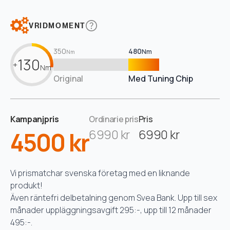
VRIDMOMENT
350
480
Nm
Nm
130
+
Nm
Original
Med Tuning Chip
Kampanjpris
Ordinarie pris
Pris
4500 kr
6990 kr
6990 kr
Vi prismatchar svenska företag med en liknande
produkt!
Även räntefri delbetalning genom Svea Bank. Upp till sex
månader uppläggningsavgift 295:-, upp till 12 månader
495:-.