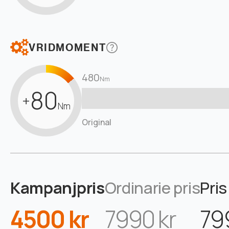
VRIDMOMENT
480
Nm
80
+
Nm
Original
Kampanjpris
Ordinarie pris
Pris
4500 kr
7990 kr
79