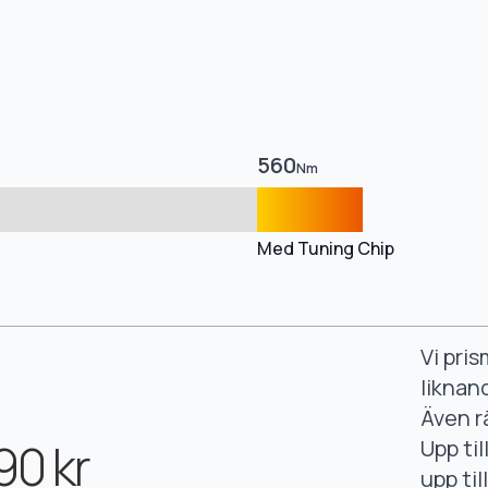
560
Nm
Med Tuning Chip
Vi pri
liknan
Även r
90 kr
Upp ti
upp ti