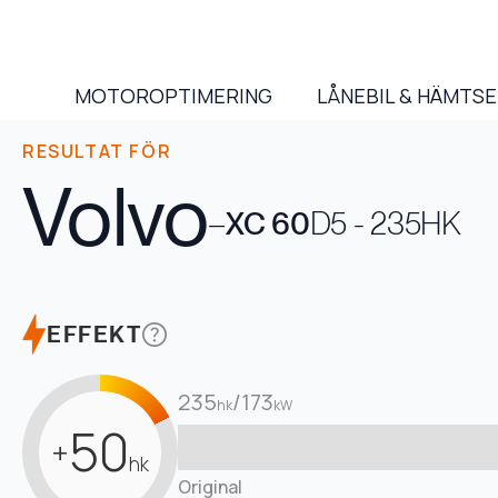
MOTOROPTIMERING
LÅNEBIL & HÄMTS
RESULTAT FÖR
Volvo
–
XC 60
D5 - 235HK
EFFEKT
235
/
173
hk
kW
50
+
hk
Original