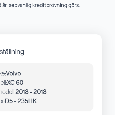
8 år, sedvanlig kreditprövning görs.
ställning
ke:
Volvo
ll:
XC 60
odell:
2018 - 2018
r:
D5 - 235HK