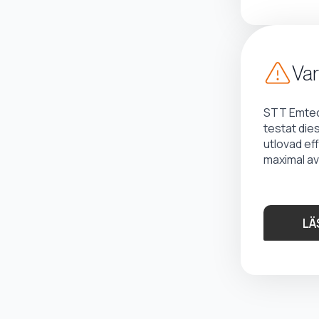
Var
STT Emtec 
testat die
utlovad ef
maximal av
LÄ