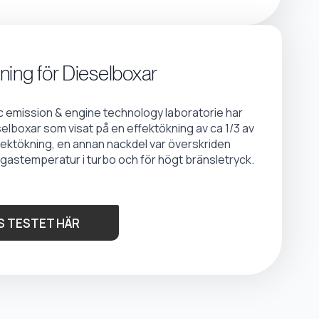
ning för Dieselboxar
emission & engine technology laboratorie har
selboxar som visat på en effektökning av ca 1/3 av
fektökning, en annan nackdel var överskriden
gastemperatur i turbo och för högt bränsletryck.
S TESTET HÄR