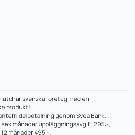
smatchar svenska företag med en
de produkt!
äntefri delbetalning genom Svea Bank.
ll sex månader uppläggningsavgift 295:-,
ll 12 månader 495:-.