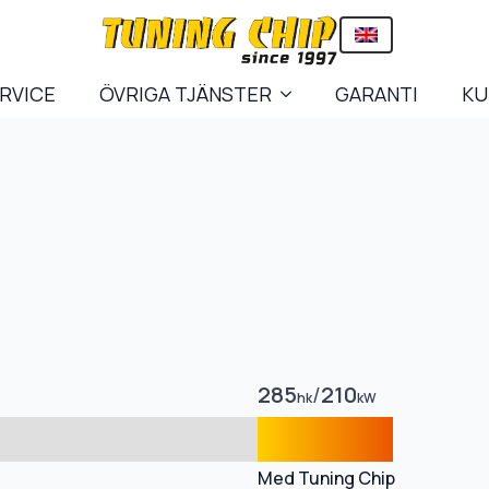
ERVICE
ÖVRIGA TJÄNSTER
GARANTI
KU
285
/
210
hk
kW
Med Tuning Chip