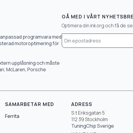
GÅ MED I VÅRT NYHETSBR
Optimera din inkorg och få de 
Email
0 % anpassad programvara med
*
 justerad motoroptimering för
 extern upplåsning och måste
rari, McLaren, Porsche
SAMARBETAR MED
ADRESS
S:t Eriksgatan 5
Ferrita
112 39 Stockholm
TuningChip Sverige