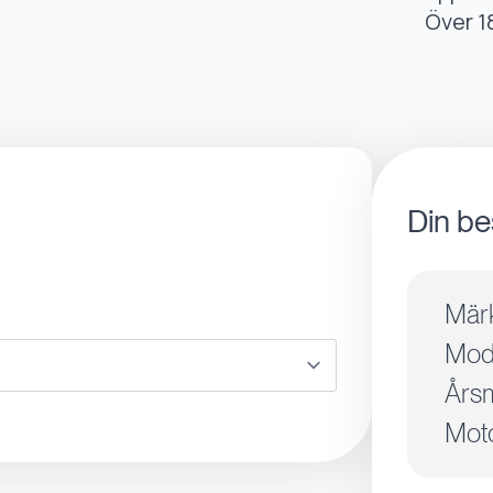
Över 1
Din be
Mär
Mode
Årsm
Moto