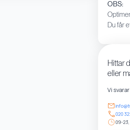
OBS:
Optimer
Du får e
Hittar 
eller m
Vi svara
info@t
020 32
09-23,