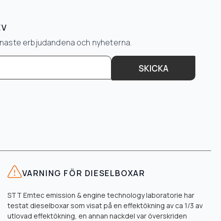
EV
senaste erbjudandena och nyheterna.
SKICKA
VARNING FÖR DIESELBOXAR
STT Emtec emission & engine technology laboratorie har
testat dieselboxar som visat på en effektökning av ca 1/3 av
utlovad effektökning, en annan nackdel var överskriden