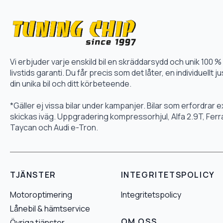
Vi erbjuder varje enskild bil en skräddarsydd och unik 10
livstids garanti. Du får precis som det låter, en individuellt
din unika bil och ditt körbeteende.
*Gäller ej vissa bilar under kampanjer. Bilar som erfordrar
skickas iväg. Uppgradering kompressorhjul, Alfa 2.9T, Fer
Taycan och Audi e-Tron.
TJÄNSTER
INTEGRITETSPOLICY
Motoroptimering
Integritetspolicy
Lånebil & hämtservice
OM OSS
Övriga tjänster