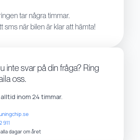
ingen tar några timmar.
tt sms när bilen är klar att hämta!
du inte svar på din fråga? Ring
aila oss.
r alltid inom 24 timmar.
uningchip.se
2 911
 alla dagar om året