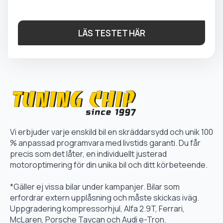
LÄS TESTET HÄR
Vi erbjuder varje enskild bil en skräddarsydd och unik 100
% anpassad programvara med livstids garanti. Du får
precis som det låter, en individuellt justerad
motoroptimering för din unika bil och ditt körbeteende.
*Gäller ej vissa bilar under kampanjer. Bilar som
erfordrar extern upplåsning och måste skickas iväg.
Uppgradering kompressorhjul, Alfa 2.9T, Ferrari,
McLaren, Porsche Taycan och Audi e-Tron.