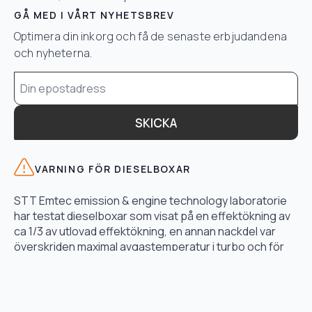
GÅ MED I VÅRT NYHETSBREV
Optimera din inkorg och få de senaste erbjudandena
och nyheterna.
Email
*
SKICKA
VARNING FÖR DIESELBOXAR
STT Emtec emission & engine technology laboratorie
har testat dieselboxar som visat på en effektökning av
ca 1/3 av utlovad effektökning, en annan nackdel var
överskriden maximal avgastemperatur i turbo och för
högt bränsletryck.
LÄS TESTET HÄR