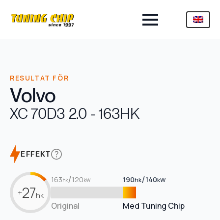
RESULTAT FÖR
Volvo
XC 70
D3 2.0 - 163HK
EFFEKT
/
/
163
120
190
140
hk
kW
hk
kW
27
+
hk
Original
Med Tuning Chip