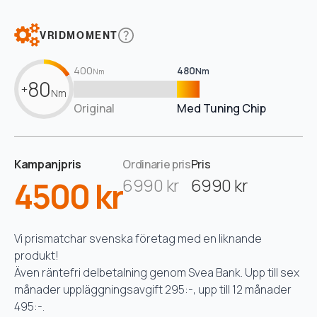
VRIDMOMENT
400
480
Nm
Nm
80
+
Nm
Original
Med Tuning Chip
Kampanjpris
Ordinarie pris
Pris
4500 kr
6990 kr
6990 kr
Vi prismatchar svenska företag med en liknande
produkt!
Även räntefri delbetalning genom Svea Bank. Upp till sex
månader uppläggningsavgift 295:-, upp till 12 månader
495:-.