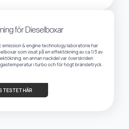
ning för Dieselboxar
emission & engine technology laboratorie har
selboxar som visat på en effektökning av ca 1/3 av
fektökning, en annan nackdel var överskriden
gastemperatur i turbo och för högt bränsletryck.
S TESTET HÄR