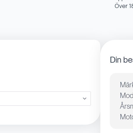
Över 1
Din be
Mär
Mode
Årsm
Moto