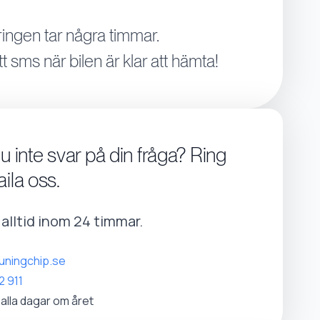
ingen tar några timmar.
tt sms när bilen är klar att hämta!
du inte svar på din fråga? Ring
aila oss.
r alltid inom 24 timmar.
uningchip.se
2 911
 alla dagar om året