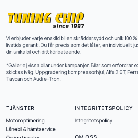
Vi erbjuder varje enskild bil en skräddarsydd och unik 10
livstids garanti. Du får precis som det låter, en individuellt
din unika bil och ditt körbeteende.
*Gäller ej vissa bilar under kampanjer. Bilar som erfordrar
skickas iväg. Uppgradering kompressorhjul, Alfa 2.9T, Fer
Taycan och Audi e-Tron.
TJÄNSTER
INTEGRITETSPOLICY
Motoroptimering
Integritetspolicy
Lånebil & hämtservice
OM OSS
Övriga tjänster