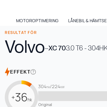
MOTOROPTIMERING
LÅNEBIL & HÄMTS
RESULTAT FÖR
Volvo
–
XC 70
3.0 T6 - 304H
EFFEKT
304
/
224
hk
kW
36
+
hk
Original