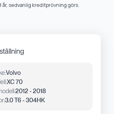
8 år, sedvanlig kreditprövning görs.
ställning
ke:
Volvo
ll:
XC 70
odell:
2012 - 2018
r:
3.0 T6 - 304HK