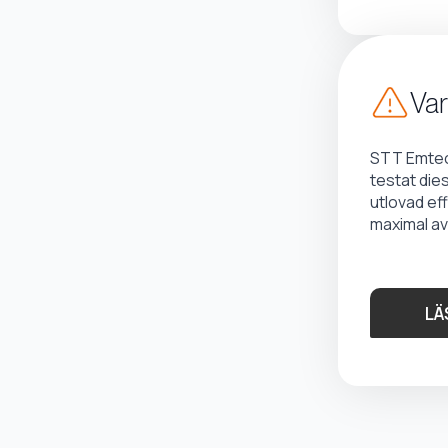
Var
STT Emtec 
testat die
utlovad ef
maximal av
LÄ