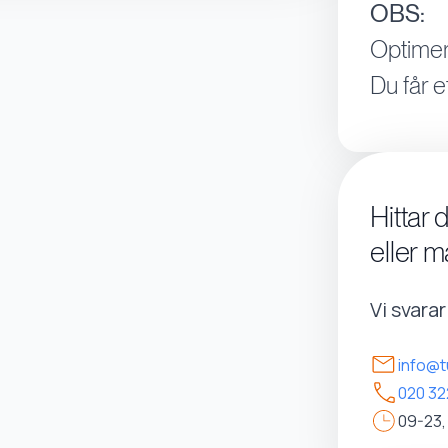
OBS:
Optimer
Du får e
Hittar 
eller m
Vi svara
info@t
020 32
09-23,