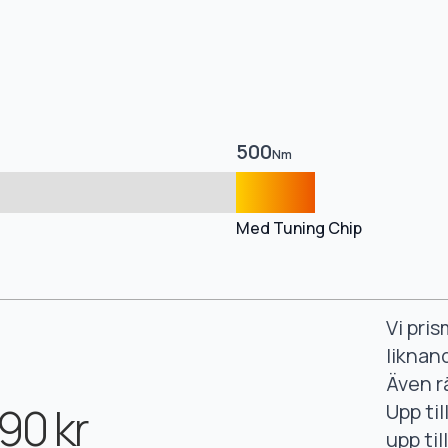
500
Nm
Med Tuning Chip
Vi pri
liknan
Även r
90 kr
Upp ti
upp ti