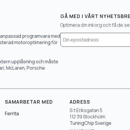
GÅ MED I VÅRT NYHETSBR
Optimera din inkorg och få de 
Email
0 % anpassad programvara med
*
 justerad motoroptimering för
 extern upplåsning och måste
rari, McLaren, Porsche
SAMARBETAR MED
ADRESS
S:t Eriksgatan 5
Ferrita
112 39 Stockholm
TuningChip Sverige