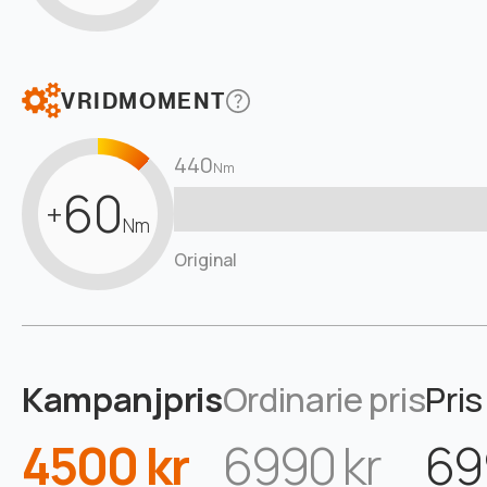
VRIDMOMENT
440
Nm
60
+
Nm
Original
Kampanjpris
Ordinarie pris
Pris
4500 kr
6990 kr
69