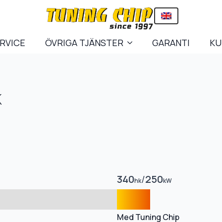
ERVICE
ÖVRIGA TJÄNSTER
GARANTI
KU
K
340
/
250
hk
kW
Med Tuning Chip