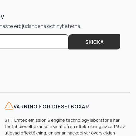
EV
senaste erbjudandena och nyheterna.
SKICKA
VARNING FÖR DIESELBOXAR
STT Emtec emission & engine technology laboratorie har
testat dieselboxar som visat på en effektökning av ca 1/3 av
utlovad effektökning, en annan nackdel var överskriden