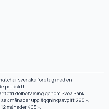
smatchar svenska företag med en
de produkt!
äntefri delbetalning genom Svea Bank.
ll sex månader uppläggningsavgift 295:-,
ll 12 månader 495:-.