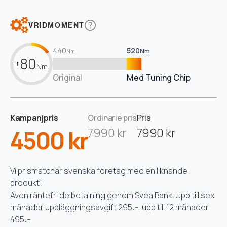
VRIDMOMENT
440
520
Nm
Nm
80
+
Nm
Original
Med Tuning Chip
Kampanjpris
Ordinarie pris
Pris
4500 kr
7990 kr
7990 kr
Vi prismatchar svenska företag med en liknande
produkt!
Även räntefri delbetalning genom Svea Bank. Upp till sex
månader uppläggningsavgift 295:-, upp till 12 månader
495:-.