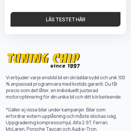
LÄS TESTET HÄR
Vi erbjuder varje enskild bil en skräddarsydd och unik 100
% anpassad programvara med livstids garanti. Du får
precis som det låter, en individuellt justerad
motoroptimering för din unika bil och ditt körbeteende.
*Gäller ej vissa bilar under kampanjer. Bilar som
erfordrar extern upplåsning och måste skickas iväg.
Uppgradering kompressorhjul, Alfa 2.9T, Ferrari,
McLaren, Porsche Taycan och Audi e-Tron.