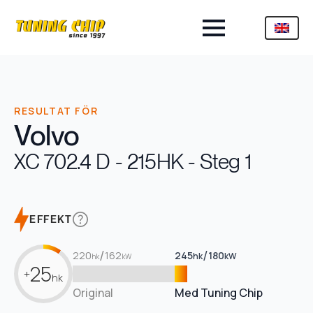
RESULTAT FÖR
Volvo
XC 70
2.4 D - 215HK - Steg 1
EFFEKT
/
/
220
162
245
180
hk
kW
hk
kW
25
+
hk
Original
Med Tuning Chip