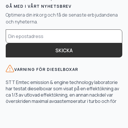
GÅ MED I VÅRT NYHETSBREV
Optimera din inkorg och få de senaste erbjudandena
och nyheterna.
Email
*
SKICKA
VARNING FÖR DIESELBOXAR
STT Emtec emission & engine technology laboratorie
har testat dieselboxar som visat på en effektökning av
ca 1/3 av utlovad effektökning, en annan nackdel var
överskriden maximal avgastemperatur i turbo och för
högt bränsletryck.
LÄS TESTET HÄR