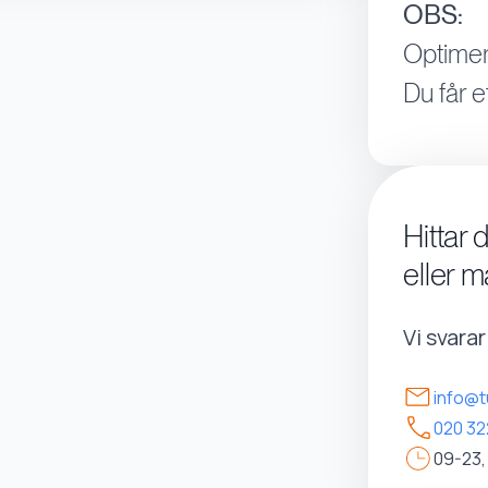
OBS:
Optimer
Du får e
Hittar 
eller m
Vi svara
info@t
020 32
09-23,