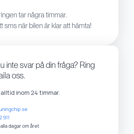
ingen tar några timmar.
tt sms när bilen är klar att hämta!
du inte svar på din fråga? Ring
aila oss.
r alltid inom 24 timmar.
uningchip.se
2 911
 alla dagar om året