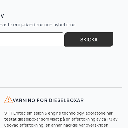
EV
senaste erbjudandena och nyheterna.
SKICKA
VARNING FÖR DIESELBOXAR
STT Emtec emission & engine technology laboratorie har
testat dieselboxar som visat på en effektökning av ca 1/3 av
utlovad effektökning, en annan nackdel var överskriden