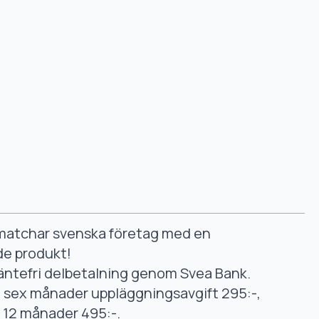
smatchar svenska företag med en
de produkt!
äntefri delbetalning genom Svea Bank.
ll sex månader uppläggningsavgift 295:-,
ll 12 månader 495:-.