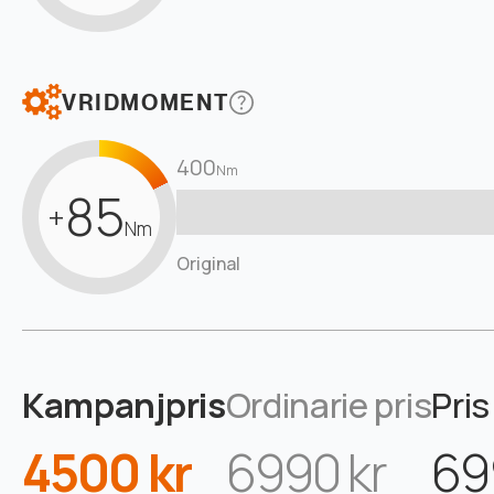
VRIDMOMENT
400
Nm
85
+
Nm
Original
Kampanjpris
Ordinarie pris
Pris
4500 kr
6990 kr
69