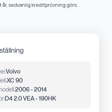
8 år, sedvanlig kreditprövning görs.
ställning
ke:
Volvo
ll:
XC 90
odell:
2006 - 2014
r:
D4 2.0 VEA - 190HK