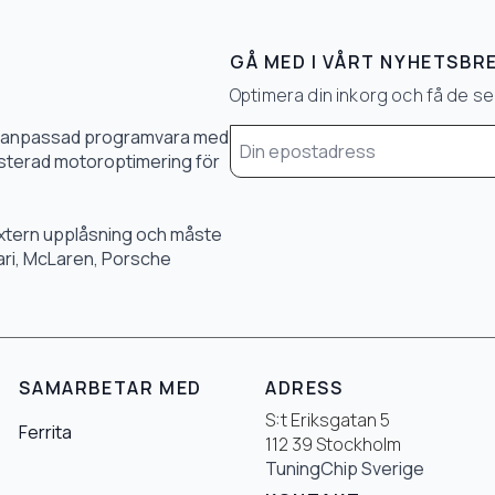
GÅ MED I VÅRT NYHETSBR
Optimera din inkorg och få de 
Email
0 % anpassad programvara med
*
 justerad motoroptimering för
 extern upplåsning och måste
rari, McLaren, Porsche
SAMARBETAR MED
ADRESS
S:t Eriksgatan 5
Ferrita
112 39 Stockholm
TuningChip Sverige