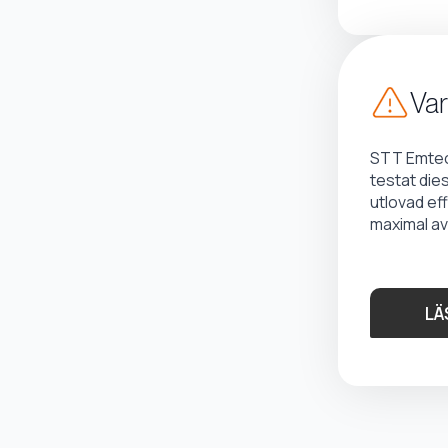
Var
STT Emtec 
testat die
utlovad ef
maximal av
LÄ