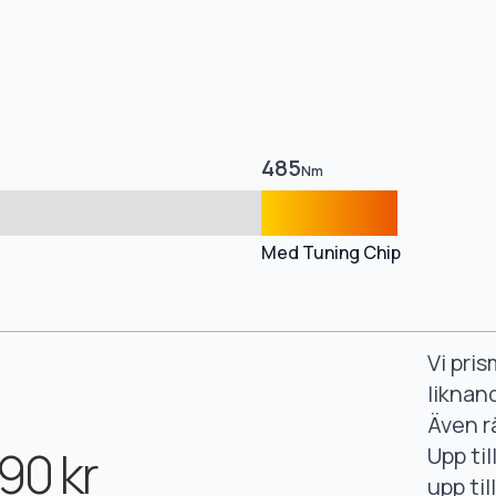
485
Nm
Med Tuning Chip
Vi pri
liknan
Även r
90 kr
Upp ti
upp ti