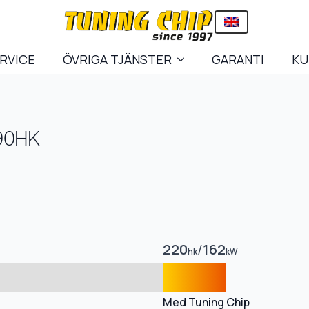
ERVICE
ÖVRIGA TJÄNSTER
GARANTI
KU
190HK
220
/
162
hk
kW
Med Tuning Chip