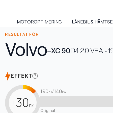
MOTOROPTIMERING
LÅNEBIL & HÄMTS
RESULTAT FÖR
Volvo
–
XC 90
D4 2.0 VEA - 
EFFEKT
190
/
140
hk
kW
30
+
hk
Original