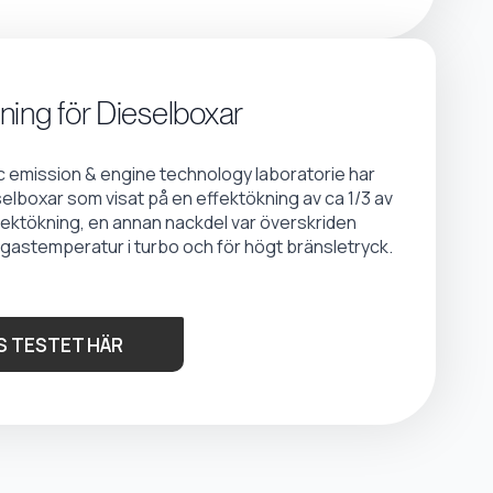
ning för Dieselboxar
emission & engine technology laboratorie har
selboxar som visat på en effektökning av ca 1/3 av
fektökning, en annan nackdel var överskriden
gastemperatur i turbo och för högt bränsletryck.
S TESTET HÄR