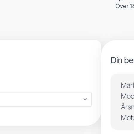
Över 1
Din be
Mär
Mode
Årsm
Moto