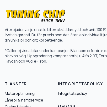
Vi erbjuder varje enskild bil en skräddarsydd och unik 10
livstids garanti. Du får precis som det låter, en individuellt
din unika bil och ditt körbeteende.
*Gäller ej vissa bilar under kampanjer. Bilar som erfordrar
skickas iväg. Uppgradering kompressorhjul, Alfa 2.9T, Fer
Taycan och Audi e-Tron.
TJÄNSTER
INTEGRITETSPOLICY
Motoroptimering
Integritetspolicy
Lånebil & hämtservice
OM OSS
Övriga tjänster