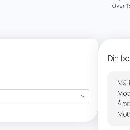
Över 1
Din be
Mär
Mode
Årsm
Moto