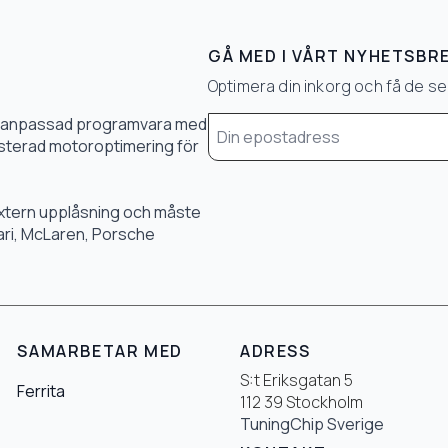
GÅ MED I VÅRT NYHETSBR
Optimera din inkorg och få de 
Email
0 % anpassad programvara med
*
 justerad motoroptimering för
 extern upplåsning och måste
rari, McLaren, Porsche
SAMARBETAR MED
ADRESS
S:t Eriksgatan 5
Ferrita
112 39 Stockholm
TuningChip Sverige