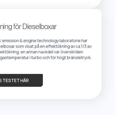
ning för Dieselboxar
emission & engine technology laboratorie har
selboxar som visat på en effektökning av ca 1/3 av
fektökning, en annan nackdel var överskriden
gastemperatur i turbo och för högt bränsletryck.
S TESTET HÄR