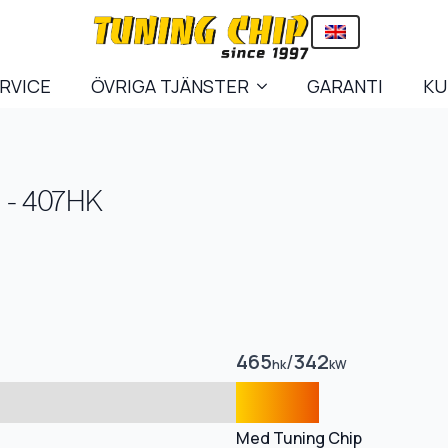
ERVICE
ÖVRIGA TJÄNSTER
GARANTI
KU
e - 407HK
465
/
342
hk
kW
Med Tuning Chip