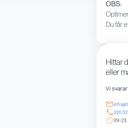
OBS:
Optimer
Du får e
Hittar 
eller m
Vi svara
info@t
020 32
09-23,