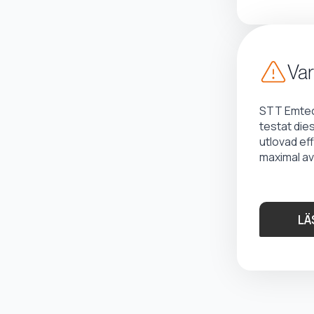
Var
STT Emtec 
testat die
utlovad ef
maximal av
LÄ