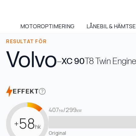
MOTOROPTIMERING
LÅNEBIL & HÄMTS
RESULTAT FÖR
Volvo
–
XC 90
T8 Twin Engin
EFFEKT
407
/
299
hk
kW
58
+
hk
Original