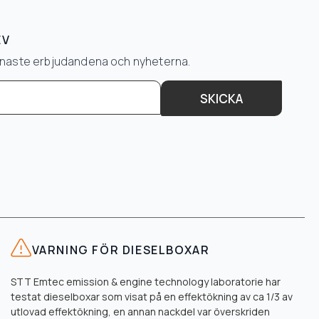
EV
senaste erbjudandena och nyheterna.
SKICKA
VARNING FÖR DIESELBOXAR
STT Emtec emission & engine technology laboratorie har
testat dieselboxar som visat på en effektökning av ca 1/3 av
utlovad effektökning, en annan nackdel var överskriden