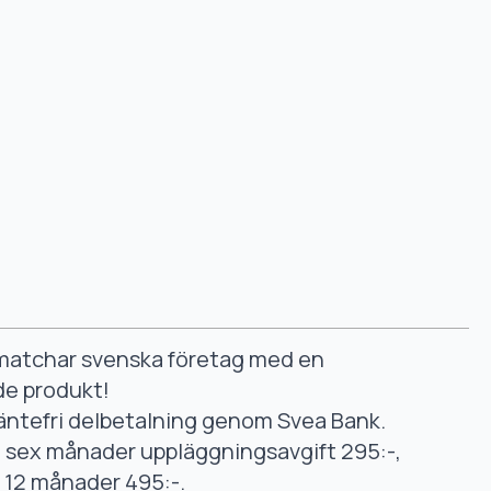
smatchar svenska företag med en
de produkt!
äntefri delbetalning genom Svea Bank.
ll sex månader uppläggningsavgift 295:-,
ll 12 månader 495:-.