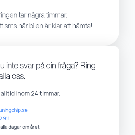
ingen tar några timmar.
tt sms när bilen är klar att hämta!
du inte svar på din fråga? Ring
aila oss.
r alltid inom 24 timmar.
uningchip.se
2 911
 alla dagar om året