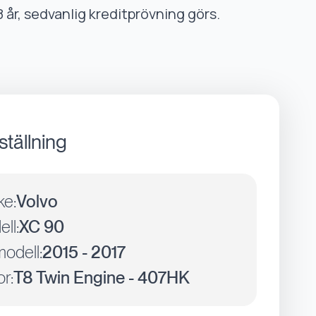
8 år, sedvanlig kreditprövning görs.
ställning
ke:
Volvo
ll:
XC 90
odell:
2015 - 2017
r:
T8 Twin Engine - 407HK