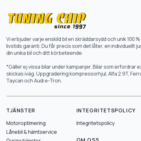
Vi erbjuder varje enskild bil en skräddarsydd och unik 10
livstids garanti. Du får precis som det låter, en individuellt
din unika bil och ditt körbeteende.
*Gäller ej vissa bilar under kampanjer. Bilar som erfordrar
skickas iväg. Uppgradering kompressorhjul, Alfa 2.9T, Fer
Taycan och Audi e-Tron.
TJÄNSTER
INTEGRITETSPOLICY
Motoroptimering
Integritetspolicy
Lånebil & hämtservice
OM OSS
Övriga tjänster