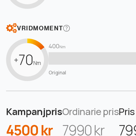
VRIDMOMENT
400
Nm
70
+
Nm
Original
Kampanjpris
Ordinarie pris
Pris
4500 kr
7990 kr
79