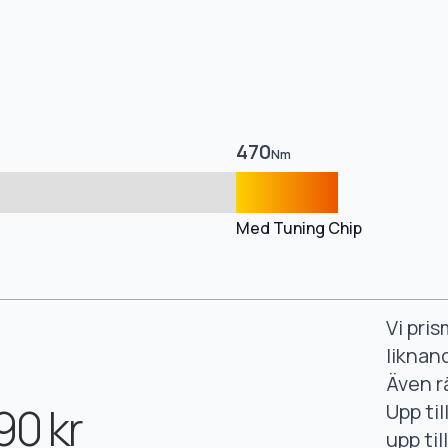
470
Nm
Med Tuning Chip
Vi pri
liknan
Även r
90 kr
Upp ti
upp ti