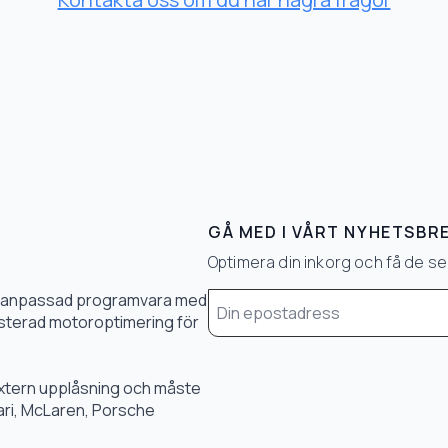
GÅ MED I VÅRT NYHETSBR
Optimera din inkorg och få de 
Email
0 % anpassad programvara med
*
 justerad motoroptimering för
 extern upplåsning och måste
rari, McLaren, Porsche