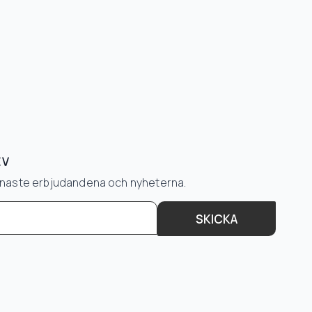
EV
senaste erbjudandena och nyheterna.
SKICKA